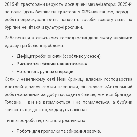
2015-й: тракторами керують досвідчені механізатори; 2025-й:
по полю їдуть безпілотні трактори з GPS-навігацією, поряд –
роботи-оприскувачі точно наносять засоби захисту лише на
бур’яни, не чіпаючи культурні рослини.
Роботизація в сільському господарстві дала змогу вирішити
одразу три болючі проблеми:
Дефіцит робочої сили (особливо у сезон).
Виснажливі фізичні навантаження.
Неточність ручних операцій.
Коли у невеликому селі Нові Криниці власник господарства
Анатолій ділився своїми новинами, він сказав: «Автономний
робот-сапальник за добу проходить більше, ніж вся бригада.
Головне – він не втомлюється і не помиляється, а бур’яни
зникають ще до того, як дадуть насіння».
Типи агро-роботів, які стали реальністю:
Роботи для прополки та збирання овочів.