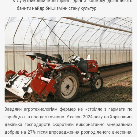
Супутниковий моніторинг: дані з космосу дозволяють
бачити найдрібніші зміни стану культур.
Завдяки агротехнологіям фермер не «стріляє з гармати по
горобцях», а працює точково. У сезон 2024 року на Харківщині
декілька господарств скоротили використання мінеральних
добрив на 27% після впровадження розподіленого внесення,