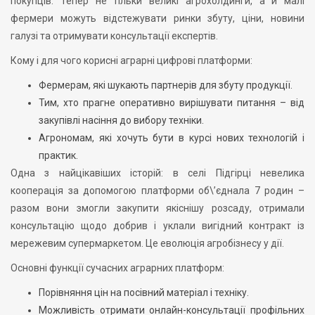
покупців. Тепер не тільки великі агрохолдинги, а й малі
фермери можуть відстежувати ринки збуту, ціни, новини
галузі та отримувати консультації експертів.
Кому і для чого корисні аграрні цифрові платформи:
Фермерам, які шукають партнерів для збуту продукції.
Тим, хто прагне оперативно вирішувати питання – від
закупівлі насіння до вибору техніки.
Агрономам, які хочуть бути в курсі нових технологій і
практик.
Одна з найцікавіших історій: в селі Підгірці невелика
кооперація за допомогою платформи об\’єднала 7 родин –
разом вони змогли закупити якіснішу розсаду, отримали
консультацію щодо добрив і уклали вигідний контракт із
мережевим супермаркетом. Це еволюція агробізнесу у дії.
Основні функції сучасних аграрних платформ:
Порівняння цін на посівний матеріал і техніку.
Можливість отримати онлайн-консультації профільних