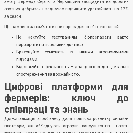
змогу фермеру Сергію із Черкащини заощадити на дорогих
азотних добривах і водночас підвищити урожайність на 12%
за сезон.
Що важливо запам’ятати при впровадженні біотехнологій:
Не нехтуйте тестуванням: біопрепарати варто
перевіряти на невеликих ділянках.
Враховуйте сумісність із іншими агрономічними
підходами.
Відстежуйте ефективність – для цього ведіть детальні
спостереження за врожайністю.
Цифрові платформи для
фермерів: ключ до
співпраці та знань
Діджиталізація агробізнесу дала поштовх розвитку онлайн-
платформ, які об\’єднують аграріїв, консультантів і навіть