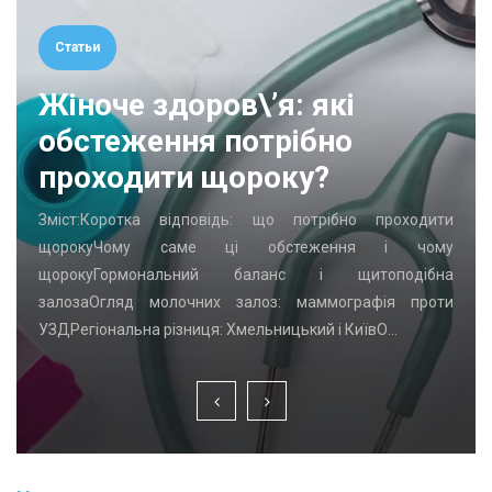
Статьи
Жіноче здоров\’я: які
обстеження потрібно
проходити щороку?
Зміст:Коротка відповідь: що потрібно проходити
щорокуЧому саме ці обстеження і чому
щорокуГормональний баланс і щитоподібна
залозаОгляд молочних залоз: маммографія проти
УЗДРегіональна різниця: Хмельницький і КиївО…