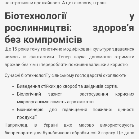
не втративши врожайності. А це і екологія, і гроші.
Біотехнології у
рослинництві: здоров’я
без компромісів
Ще 15 років тому генетично модифіковані культури здавалися
чимось із фантастики. Тепер наука допомагає отримати
врожай без хімії і переробляти пожнивні залишки з користю.
Сучасні біотехнології у сільському господарстві охоплюють:
Виведення стійких до хвороб та шкідників сортів.
Біологічний захист – застосування корисних
мікроорганізмів замість агрохімікатів.
Біоінженерія для підвищення поживної цінності
продукції.
Наприклад, в Україні вже масово використовують
біопрепарати для бульбочкової обробки сої й гороху. Це дало