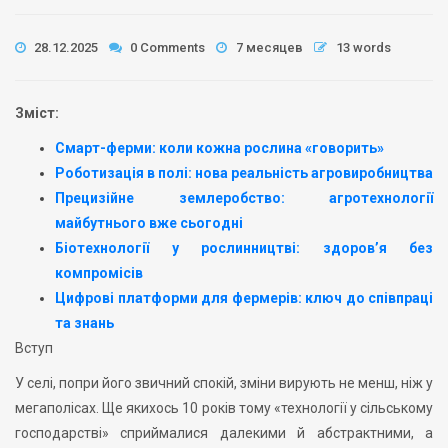
28.12.2025
0 Comments
7 месяцев
13 words
Зміст:
Смарт-ферми: коли кожна рослина «говорить»
Роботизація в полі: нова реальність агровиробництва
Прецизійне землеробство: агротехнології
майбутнього вже сьогодні
Біотехнології у рослинництві: здоров’я без
компромісів
Цифрові платформи для фермерів: ключ до співпраці
та знань
Вступ
У селі, попри його звичний спокій, зміни вирують не менш, ніж у
мегаполісах. Ще якихось 10 років тому «технології у сільському
господарстві» сприймалися далекими й абстрактними, а