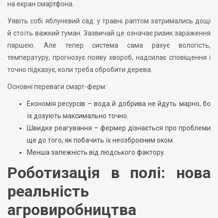
на екран смартфона.
Уявіть собі яблуневий сад: у травні раптом затримались дощі
й стоїть важкий туман. Зазвичай це означає ризик зараження
паршею. Але тепер система сама рахує вологість,
температуру, прогнозує появу хвороб, надсилає сповіщення і
точно підказує, коли треба обробити дерева.
Основні переваги смарт-ферм:
Економія ресурсів – вода й добрива не йдуть марно, бо
їх дозують максимально точно.
Швидке реагування – фермер дізнається про проблеми
ще до того, як побачить їх неозброєним оком.
Менша залежність від людського фактору.
Роботизація в полі: нова
реальність
агровиробництва