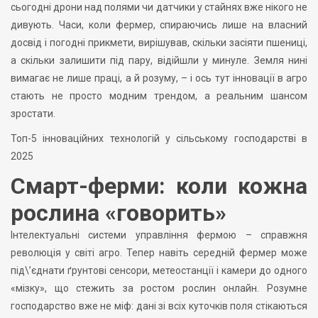
сьогодні дрони над полями чи датчики у стайнях вже нікого не
дивують. Часи, коли фермер, спираючись лише на власний
досвід і погодні прикмети, вирішував, скільки засіяти пшениці,
а скільки залишити під пару, відійшли у минуле. Земля нині
вимагає не лише праці, а й розуму, – і ось тут інновації в агро
стають не просто модним трендом, а реальним шансом
зростати.
Топ-5 інноваційних технологій у сільському господарстві в
2025
Смарт-ферми: коли кожна
рослина «говорить»
Інтелектуальні системи управління фермою – справжня
революція у світі агро. Тепер навіть середній фермер може
під\’єднати ґрунтові сенсори, метеостанції і камери до одного
«мізку», що стежить за ростом рослин онлайн. Розумне
господарство вже не міф: дані зі всіх куточків поля стікаються