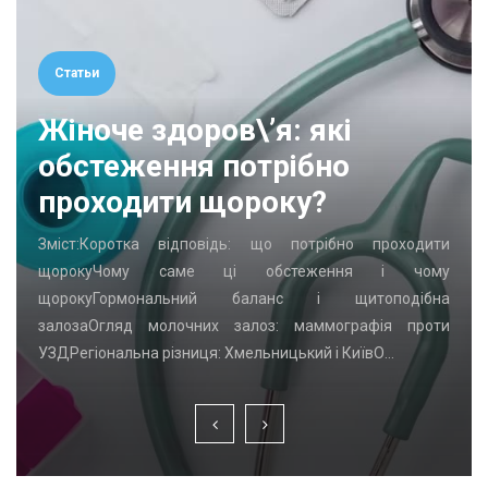
Статьи
Жіноче здоров\’я: які
обстеження потрібно
проходити щороку?
Зміст:Коротка відповідь: що потрібно проходити
щорокуЧому саме ці обстеження і чому
щорокуГормональний баланс і щитоподібна
залозаОгляд молочних залоз: маммографія проти
УЗДРегіональна різниця: Хмельницький і КиївО…