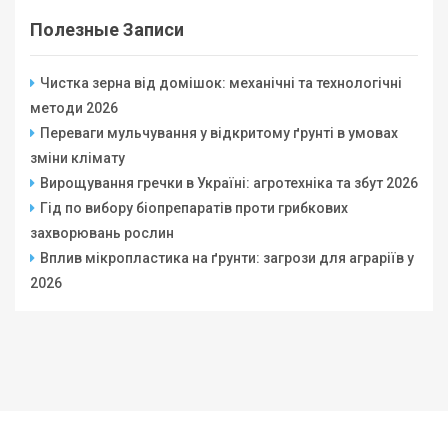
Полезные Записи
Чистка зерна від домішок: механічні та технологічні
методи 2026
Переваги мульчування у відкритому ґрунті в умовах
зміни клімату
Вирощування гречки в Україні: агротехніка та збут 2026
Гід по вибору біопрепаратів проти грибкових
захворювань рослин
Вплив мікропластика на ґрунти: загрози для аграріїв у
2026