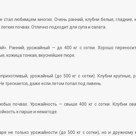
е стал любимцем многих. Очень ранний, клубни белые, гладкие,
 легких почвах. Отлично подходит для супа и салата.
й». Ранний, урожайный — до 400 кг с сотки. Хорошо переноси
ые, кожица тонкая, вкуснейшее пюре.
еприхотливый, урожайный (до 500 кг с сотки). Клубни крупные, 
Не трескается, даже если летом попал под ливень.
юбых почвах. Урожайность — свыше 400 кг с сотки. Клубни ов
ойкость к парше и нематоде.
ря не только урожайности (до 500 кг с сотки), но и дружному