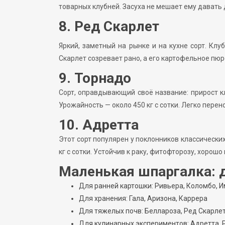
товарных клубней. Засуха не мешает ему давать 
8. Ред Скарлет
Яркий, заметный на рынке и на кухне сорт. Клу
Скарлет созревает рано, а его картофельное пю
9. Торнадо
Сорт, оправдывающий своё название: прирост к
Урожайность — около 450 кг с сотки. Легко перено
10. Адретта
Этот сорт популярен у поклонников классических
кг с сотки. Устойчив к раку, фитофторозу, хорош
Маленькая шпаргалка: д
Для ранней картошки: Ривьера, Коломбо, 
Для хранения: Гала, Аризона, Каррера
Для тяжелых почв: Беллароза, Ред Скарлет
Для кулинарных экспериментов: Адретта, 