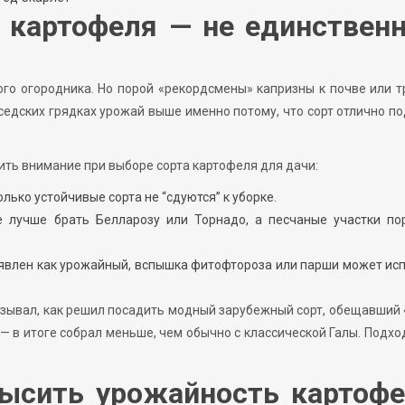
 картофеля — не единствен
го огородника. Но порой «рекордсмены» капризны к почве или 
оседских грядках урожай выше именно потому, что сорт отлично п
ить внимание при выборе сорта картофеля для дачи:
олько устойчивые сорта не “сдуются” к уборке.
не лучше брать Белларозу или Торнадо, а песчаные участки по
аявлен как урожайный, вспышка фитофтороза или парши может ис
казывал, как решил посадить модный зарубежный сорт, обещавший
— в итоге собрал меньше, чем обычно с классической Галы. Подхо
ысить урожайность картофе