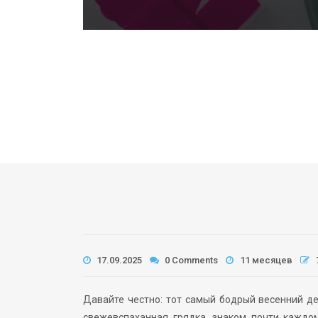
17.09.2025
0 Comments
11 месяцев
Давайте честно: тот самый бодрый весенний де
свежевспаханная грядка, знаком почти каждом