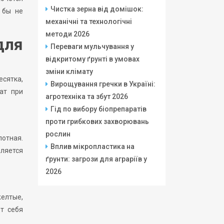
Чистка зерна від домішок:
 бы не
механічні та технологічні
методи 2026
для
Переваги мульчування у
відкритому ґрунті в умовах
зміни клімату
есятка,
Вирощування гречки в Україні:
ат при
агротехніка та збут 2026
Гід по вибору біопрепаратів
проти грибкових захворювань
рослин
лотная.
Вплив мікропластика на
вляется
ґрунти: загрози для аграріїв у
2026
желтые,
ет себя