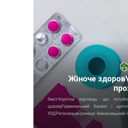
х
Жіноче здоров\
про
Что часто
Зміст:Коротка відповідь: що потр
ых ворот?
щорокуГормональний баланс і щито
УЗДРегіональна різниця: Хмельницький і