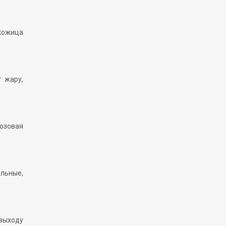
 кожица
т жару,
розовая
альные,
 выходу