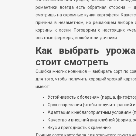
романтики всегда есть обратная сторона — 
смотришь на скромные кучки картофеля. Кажется
причина в незаметном, но решающем выборе с
корзины к осени. Поговорим о настоящих «че
опытные фермеры, и любители-дачники.
Как выбрать урожа
стоит смотреть
Ошибка многих новичков — выбирать сорт по сов
для того, чтобы получить хороший урожай карто
имеют:
Устойчивость к болезням (парша, фитофто
Срок созревания (чтобы получить ранний 
Адаптация к неблагоприятным условиям (п
Качество и внешний вид клубней (форма, ро
Вкус и пригодность к хранению
Лучшие сорта картофеля для открытого грунта ча