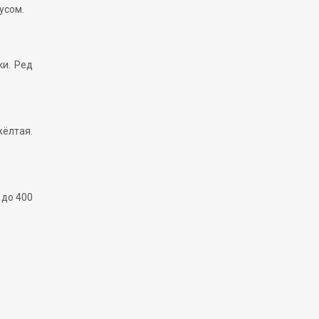
усом.
ки. Ред
жёлтая.
 до 400