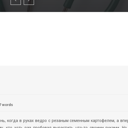
7 words
нь, когда в руках ведро с резаным семенным картофелем, а вп
у, кто хоть раз пробовал вырастить что-то своими руками. Но