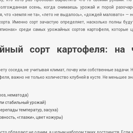
долгожданная осень, когда снимаешь урожай и порой разочар
, что «земля не та», «лето не выдалось», «дождей маловато» — 
орта. Именно сорт зачастую определяет, насколько полны буду
мпионах» среди самых урожайных сортов картофеля, которые ц
йный сорт картофеля: на 
ету соседа, не учитывая климат, почву или собственные задачи. 
феля, важно не только количество клубней в кусте. Не меньшее з
роз, нематода)
или стабильный урожай)
ерепады температур, засуха)
вность, «глазки», цвет кожуры)
сто обладают не одним, а целым набором таких достоинств. Если 