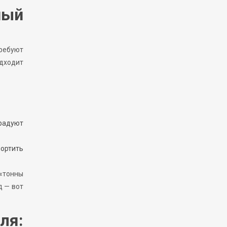
ный
требуют
одходит
радуют
портить
 «тонны
д — вот
ля: