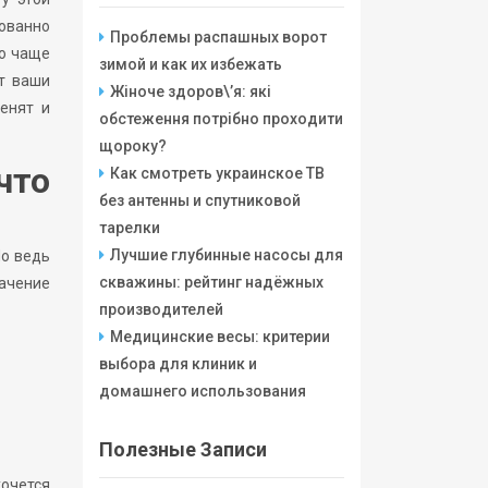
ованно
Проблемы распашных ворот
но чаще
зимой и как их избежать
т ваши
Жіноче здоров\’я: які
енят и
обстеження потрібно проходити
щороку?
что
Как смотреть украинское ТВ
без антенны и спутниковой
тарелки
Лучшие глубинные насосы для
Но ведь
скважины: рейтинг надёжных
начение
производителей
Медицинские весы: критерии
выбора для клиник и
домашнего использования
Полезные Записи
хочется