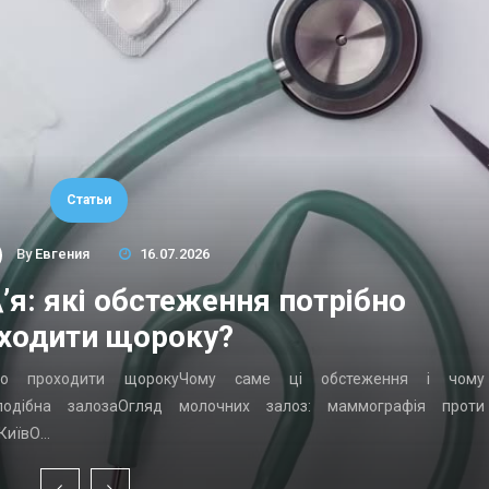
Статьи
By
Евгения
16.07.2026
’я: які обстеження потрібно
ходити щороку?
ібно проходити щорокуЧому саме ці обстеження і чому
подібна залозаОгляд молочних залоз: маммографія проти
 КиївО…