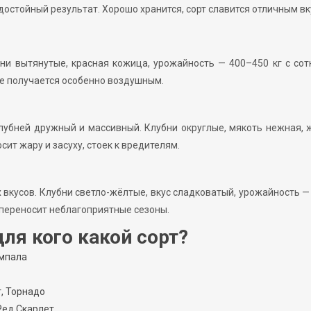
достойный результат. Хорошо хранится, сорт славится отличным вк
бни вытянутые, красная кожица, урожайность — 400–450 кг с сот
ре получается особенно воздушным.
лубней дружный и массивный. Клубни округлые, мякоть нежная, 
сит жару и засуху, стоек к вредителям.
 вкусов. Клубни светло-жёлтые, вкус сладковатый, урожайность —
о переносит неблагоприятные сезоны.
ля кого какой сорт?
Импала
, Торнадо
Ред Скарлет