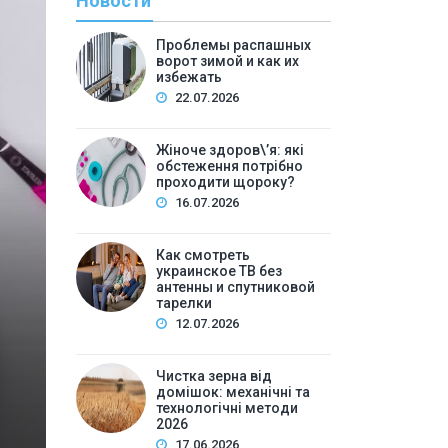
Новости
Проблемы распашных
ворот зимой и как их
избежать
22.07.2026
Жіноче здоров\’я: які
обстеження потрібно
проходити щороку?
С
16.07.2026
By
Евген
Как смотреть
Как смотреть украин
украинское ТВ без
антенны и спутниковой
спутнико
тарелки
12.07.2026
Содержание:Почему вопрос об украинском ТВ без а
украинское: основные способыПриложение на S
Чистка зерна від
домішок: механічні та
компьютере или ноутбукеМобиль…
технологічні методи
2026
17.06.2026