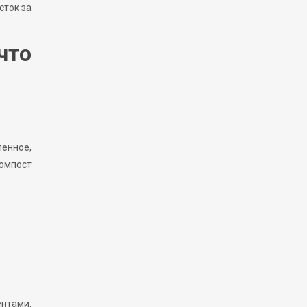
сток за
что
ленное,
компост
нтами.