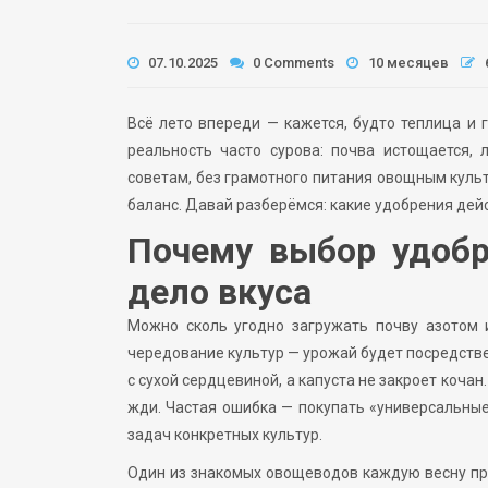
07.10.2025
0 Comments
10 месяцев
Всё лето впереди — кажется, будто теплица и
реальность часто сурова: почва истощается,
советам, без грамотного питания овощным культ
баланс. Давай разберёмся: какие удобрения дей
Почему выбор удобр
дело вкуса
Можно сколь угодно загружать почву азотом и
чередование культур — урожай будет посредстве
с сухой сердцевиной, а капуста не закроет коча
жди. Частая ошибка — покупать «универсальные
задач конкретных культур.
Один из знакомых овощеводов каждую весну про