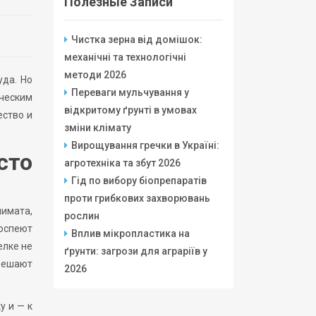
Полезные Записи
Чистка зерна від домішок:
механічні та технологічні
методи 2026
уда. Но
Переваги мульчування у
ческим
відкритому ґрунті в умовах
ество и
зміни клімату
Вирощування гречки в Україні:
сто
агротехніка та збут 2026
Гід по вибору біопрепаратів
проти грибкових захворювань
лимата,
рослин
поспеют
Вплив мікропластика на
елке не
ґрунти: загрози для аграріїв у
 решают
2026
у и — к