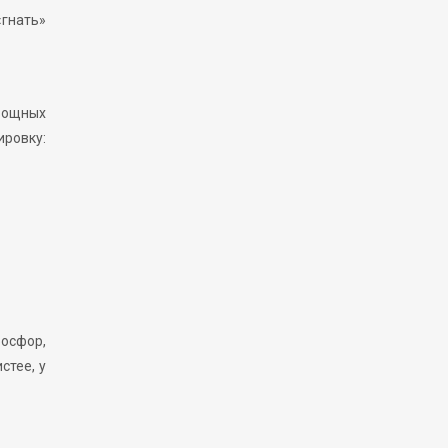
«гнать»
вощных
ировку:
фосфор,
стее, у