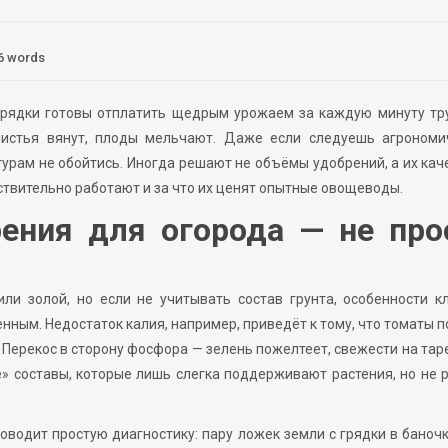
6 words
 грядки готовы отплатить щедрым урожаем за каждую минуту тр
 листья вянут, плоды мельчают. Даже если следуешь агрономи
урам не обойтись. Иногда решают не объёмы удобрений, а их кач
ствительно работают и за что их ценят опытные овощеводы.
ения для огорода — не про
ли золой, но если не учитывать состав грунта, особенности к
нным. Недостаток калия, например, приведёт к тому, что томаты 
н. Перекос в сторону фосфора — зелень пожелтеет, свежести на тар
» составы, которые лишь слегка поддерживают растения, но не
водит простую диагностику: пару ложек земли с грядки в баночк