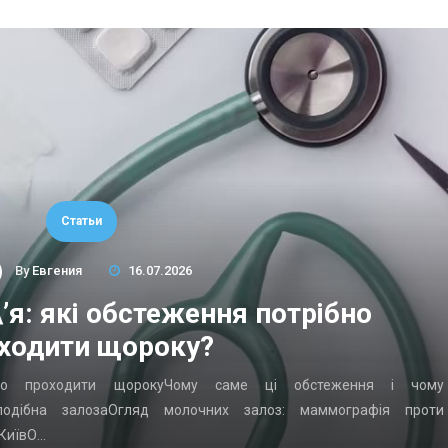
Статьи
By
Евгения
16.07.2026
’я: які обстеження потрібно
ходити щороку?
ібно проходити щорокуЧому саме ці обстеження і чому
подібна залозаОгляд молочних залоз: маммографія проти
 КиївО…