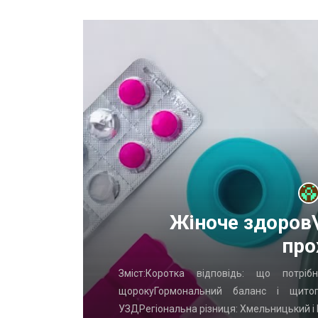
х
Жіноче здоров\
про
Что часто
Зміст:Коротка відповідь: що потр
ых ворот?
щорокуГормональний баланс і щито
УЗДРегіональна різниця: Хмельницький і