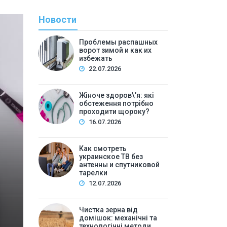
Новости
Проблемы распашных
ворот зимой и как их
избежать
22.07.2026
Жіноче здоров\’я: які
обстеження потрібно
проходити щороку?
С
16.07.2026
By
Евген
Как смотреть
Как смотреть украин
украинское ТВ без
антенны и спутниковой
спутнико
тарелки
12.07.2026
Содержание:Почему вопрос об украинском ТВ без а
украинское: основные способыПриложение на S
Чистка зерна від
домішок: механічні та
компьютере или ноутбукеМобиль…
технологічні методи