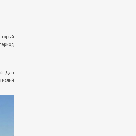
оторый
 период
й. Для
ы калий