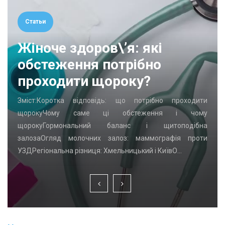
Статьи
Жіноче здоров\’я: які
обстеження потрібно
проходити щороку?
Зміст:Коротка відповідь: що потрібно проходити
щорокуЧому саме ці обстеження і чому
щорокуГормональний баланс і щитоподібна
залозаОгляд молочних залоз: маммографія проти
УЗДРегіональна різниця: Хмельницький і КиївО…