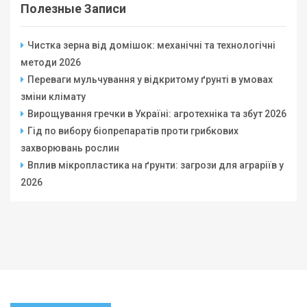
Полезные Записи
Чистка зерна від домішок: механічні та технологічні
методи 2026
Переваги мульчування у відкритому ґрунті в умовах
зміни клімату
Вирощування гречки в Україні: агротехніка та збут 2026
Гід по вибору біопрепаратів проти грибкових
захворювань рослин
Вплив мікропластика на ґрунти: загрози для аграріїв у
2026