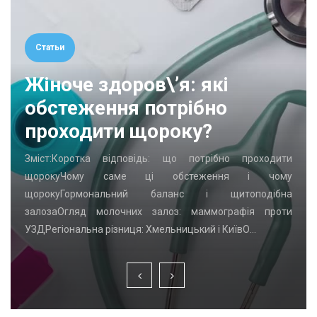
Статьи
Жіноче здоров\’я: які
обстеження потрібно
проходити щороку?
Зміст:Коротка відповідь: що потрібно проходити
щорокуЧому саме ці обстеження і чому
щорокуГормональний баланс і щитоподібна
залозаОгляд молочних залоз: маммографія проти
УЗДРегіональна різниця: Хмельницький і КиївО…