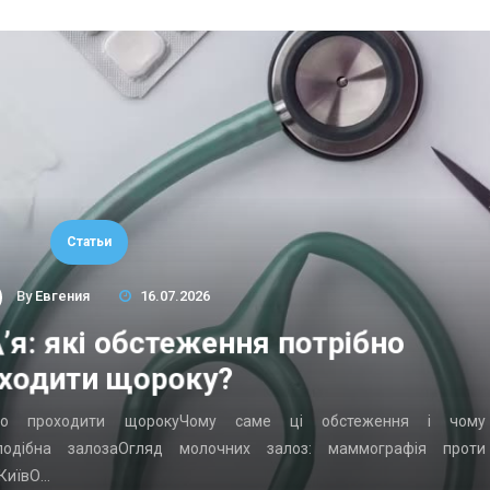
Статьи
By
Евгения
16.07.2026
’я: які обстеження потрібно
ходити щороку?
ібно проходити щорокуЧому саме ці обстеження і чому
подібна залозаОгляд молочних залоз: маммографія проти
 КиївО…