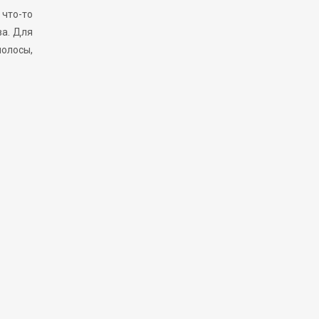
 что-то
ва. Для
полосы,