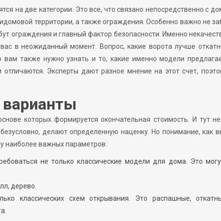
тся на две категории. Это все, что связано непосредственно с до
ридомовой территории, а также ограждения. Особенно важно не з
рибут ограждения и главный фактор безопасности. Именно некачес
 вас в неожиданный момент. Вопрос, какие ворота лучше откат
о вам также нужно узнать и то, какие именно модели предлага
 отличаются. Эксперты дают разное мнение на этот счет, поэт
 варианты
основе которых формируется окончательная стоимость. И тут н
 безусловно, делают определенную наценку. Но понимание, как 
ору наиболее важных параметров:
требоваться не только классические модели для дома. Это мог
лл, дерево.
лько классических схем открывания. Это распашные, откатн
а.