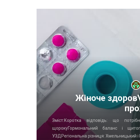
х
Жіноче здоров\
про
Что часто
Зміст:Коротка відповідь: що потр
ых ворот?
щорокуГормональний баланс і щито
УЗДРегіональна різниця: Хмельницький і