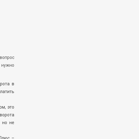
вопрос
 нужно
рота в
платить
ом, это
«ворота
 но не
Плюс –