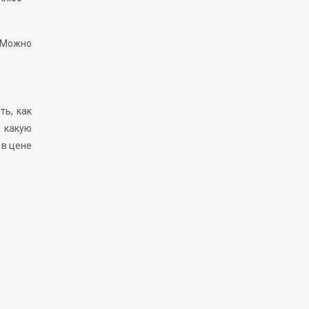
. Можно
ть, как
, какую
 в цене