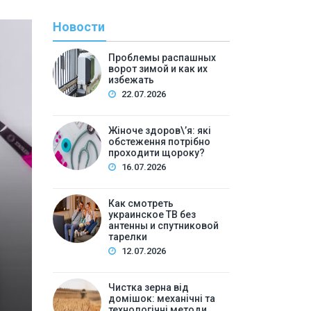
Новости
Проблемы распашных
ворот зимой и как их
избежать
22.07.2026
Жіноче здоров\’я: які
обстеження потрібно
проходити щороку?
С
16.07.2026
By
Евген
Как смотреть
Как смотреть украин
украинское ТВ без
антенны и спутниковой
спутнико
тарелки
12.07.2026
Содержание:Почему вопрос об украинском ТВ без а
украинское: основные способыПриложение на S
Чистка зерна від
домішок: механічні та
компьютере или ноутбукеМобиль…
технологічні методи