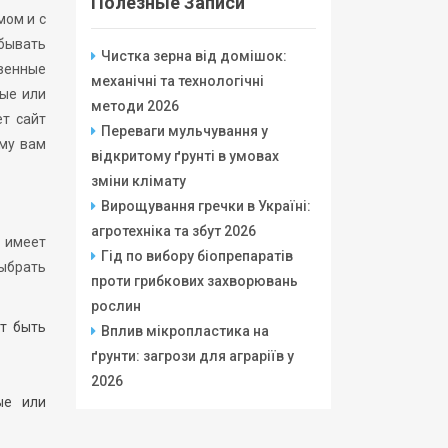
Полезные Записи
мом и с
абывать
Чистка зерна від домішок:
твенные
механічні та технологічні
ные или
методи 2026
ет сайт
Переваги мульчування у
ому вам
відкритому ґрунті в умовах
зміни клімату
Вирощування гречки в Україні:
агротехніка та збут 2026
е имеет
Гід по вибору біопрепаратів
выбрать
проти грибкових захворювань
рослин
ут быть
Вплив мікропластика на
ґрунти: загрози для аграріїв у
2026
ые или