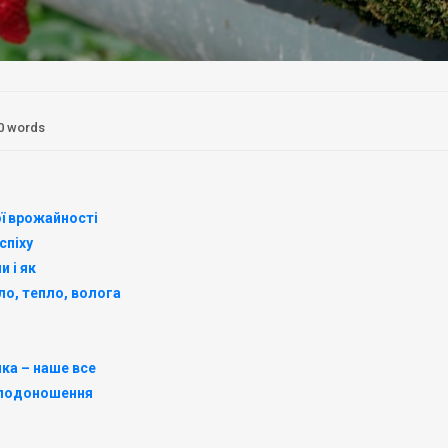
0 words
ої врожайності
спіху
и і як
ло, тепло, волога
ика – наше все
 плодоношення