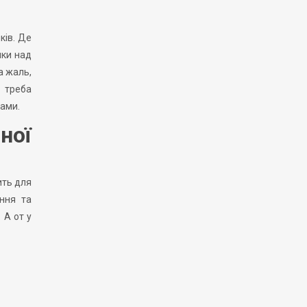
ків. Де
чки над
а жаль,
– треба
ками.
ної
ить для
ення та
 А от у