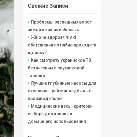
Свежие Записи
Проблемы распашных ворот
зимой и как их избежать
Жіноче здоров\’я: які
обстеження потрібно проходити
щороку?
Как смотреть украинское ТВ
без антенны и спутниковой
тарелки
Лучшие глубинные насосы для
скважины: рейтинг надёжных
производителей
Медицинские весы: критерии
выбора для клиник и
домашнего использования