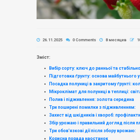
26.11.2025
0 Comments
8 месяцев
1
Зміст:
Вибір сорту: ключ до ранньої та стабільн
Підготовка ґрунту: основа майбутнього у
Посадка полуниці в закритому ґрунті: кол
Мікроклімат для полуниці в теплиці: світ
Полив і підживлення: золота середина
Три поширені помилки з підживленням:
Захист від шкідників і хвороб: профілакт
Збір урожаю і правильний догляд після
Три обов’язкові дії після збору врожаю:
Корисна порада наостанок