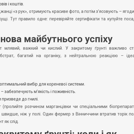
ів і коштів.
анці «з рук», отримують красиве фото, а потім з’ясовують – ягоди 
кущі. Тут правило одне: перевіряйте сертифікати та купуйте пос
снова майбутнього успіху
т млявий, важкий чи кислий. У закритому ґрунті важливо ст
бстрат, багатий на органіку, з нейтральною реакцією – іде
 оптимальний вибір для кореневої системи.
 – забезпечують м’якість і поживність.
 призведе до гнилі.
т (пролийте розчином марганцівки чи спеціальними біопрепара
 швидше, ніж у полі. Один фермер з Вінниччини втратив торік п
т як слід.
критому ґрунті: коли і як