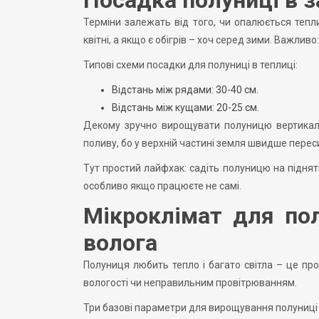
Терміни залежать від того, чи опалюється тепл
квітні, а якщо є обігрів – хоч серед зими. Важлив
Типові схеми посадки для полуниці в теплиці:
Відстань між рядами: 30-40 см.
Відстань між кущами: 20-25 см.
Декому зручно вирощувати полуницю вертикальн
поливу, бо у верхній частині земля швидше перес
Тут простий лайфхак: садіть полуницю на підня
особливо якщо працюєте не самі.
Мікроклімат для полу
волога
Полуниця любить тепло і багато світла – це про
вологості чи неправильним провітрюванням.
Три базові параметри для вирощування полуниці 