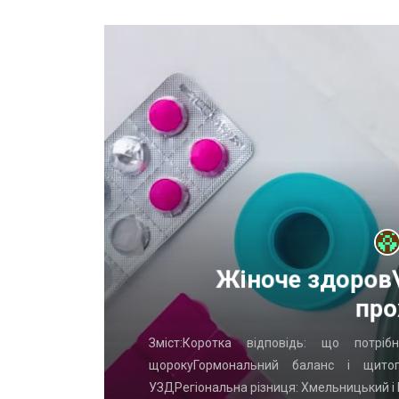
х
Жіноче здоров\
про
Что часто
Зміст:Коротка відповідь: що потр
ых ворот?
щорокуГормональний баланс і щито
УЗДРегіональна різниця: Хмельницький і