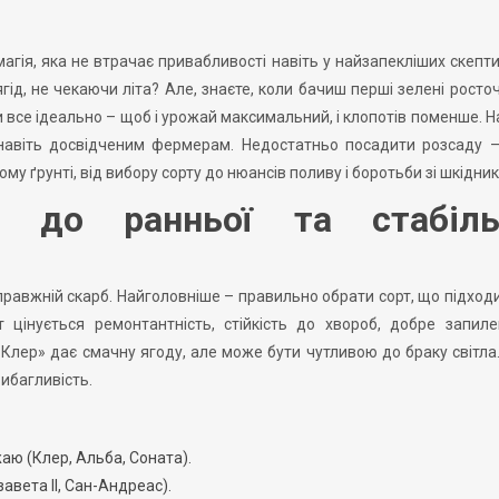
агія, яка не втрачає привабливості навіть у найзапекліших скепти
гід, не чекаючи літа? Але, знаєте, коли бачиш перші зелені росто
все ідеально – щоб і урожай максимальний, і клопотів поменше. Н
и навіть досвідченим фермерам. Недостатньо посадити розсаду 
му ґрунті, від вибору сорту до нюансів поливу і боротьби зі шкідни
ч до ранньої та стабіль
справжній скарб. Найголовніше – правильно обрати сорт, що підход
 цінується ремонтантність, стійкість до хвороб, добре запил
Клер» дає смачну ягоду, але може бути чутливою до браку світла.
вибагливість.
аю (Клер, Альба, Соната).
вета II, Сан-Андреас).