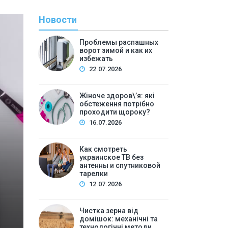
Новости
Проблемы распашных
ворот зимой и как их
избежать
22.07.2026
Жіноче здоров\’я: які
обстеження потрібно
проходити щороку?
С
16.07.2026
By
Евген
Как смотреть
Как смотреть украин
украинское ТВ без
антенны и спутниковой
спутнико
тарелки
12.07.2026
Содержание:Почему вопрос об украинском ТВ без а
украинское: основные способыПриложение на S
Чистка зерна від
домішок: механічні та
компьютере или ноутбукеМобиль…
технологічні методи