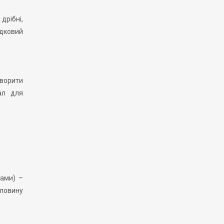
дрібні,
адковий
ворити
ал для
тами) –
оловину