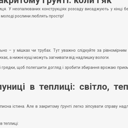
иця. У неопалюваних конструкціях розсаду висаджують у кінці б
о: молоді рослини люблять простір!
о – у мішках чи трубах. Тут уважно слідкуйте за рівномірним
ихає, а нижні кущі можуть загнивати від надлишку вологи.
ті грядки, щоб полегшити догляд і зробити збирання врожаю приє
ниці в теплиці: світло, теп
писна істина. Але в закритому ґрунті легко зіпсувати справу на
в теплиці: