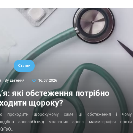
Статьи
By
Евгения
16.07.2026
’я: які обстеження потрібно
ходити щороку?
ібно проходити щорокуЧому саме ці обстеження і чому
подібна залозаОгляд молочних залоз: маммографія проти
 КиївО…