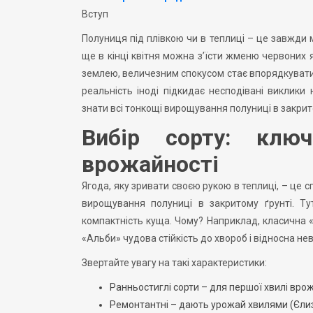
Вступ
Полуниця під плівкою чи в теплиці – це завжди м
ще в кінці квітня можна з’їсти жменю червоних я
землею, величезним спокусом стає впорядкувати 
реальність іноді підкидає несподівані виклик
знати всі тонкощі вирощування полуниці в закрито
Вибір сорту: клю
врожайності
Ягода, яку зривати своєю рукою в теплиці, – це 
вирощування полуниці в закритому ґрунті. Тут
компактність куща. Чому? Наприклад, класична «
«Альби» чудова стійкість до хвороб і відносна не
Звертайте увагу на такі характеристики:
Ранньостиглі сорти – для першої хвилі врож
Ремонтантні – дають урожай хвилями (Єлиза