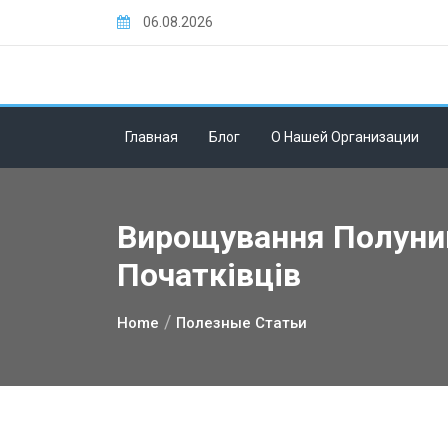
Skip
06.08.2026
to
content
Главная
Блог
О Нашей Организации
Вирощування Полуниці
Початківців
Home
Полезные Статьи