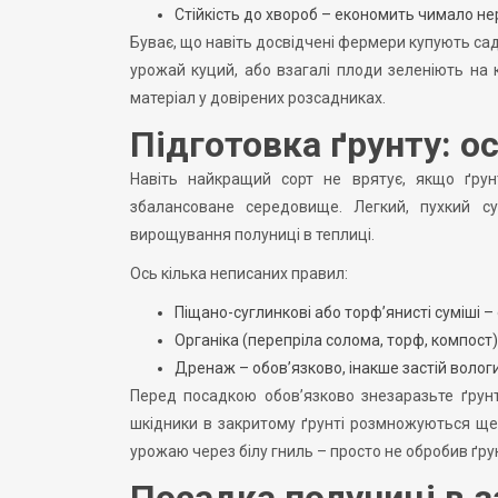
Стійкість до хвороб – економить чимало нерв
Буває, що навіть досвідчені фермери купують садж
урожай куций, або взагалі плоди зеленіють на 
матеріал у довірених розсадниках.
Підготовка ґрунту: о
Навіть найкращий сорт не врятує, якщо ґрун
збалансоване середовище. Легкий, пухкий су
вирощування полуниці в теплиці.
Ось кілька неписаних правил:
Піщано-суглинкові або торф’янисті суміші –
Органіка (перепріла солома, торф, компост)
Дренаж – обов’язково, інакше застій вологи
Перед посадкою обов’язково знезаразьте ґрун
шкідники в закритому ґрунті розмножуються ще
урожаю через білу гниль – просто не обробив ґрун
Посадка полуниці в за