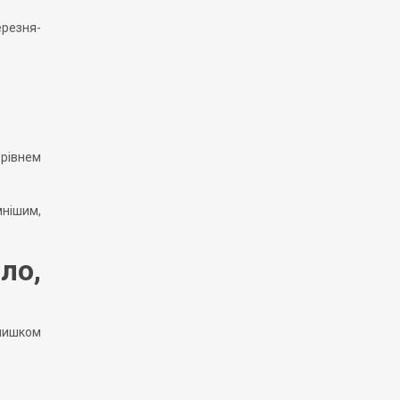
ерезня-
 рівнем
мнішим,
ло,
длишком