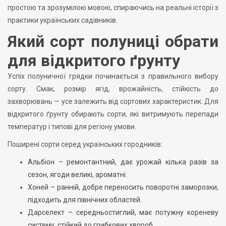
простою та зрозумілою мовою, спираючись на реальні історії з
практики українських садівників.
Який сорт полуниці обрати
для відкритого ґрунту
Успіх полуничної грядки починається з правильного вибору
сорту. Смак, розмір ягід, врожайність, стійкість до
захворювань — усе залежить від сортових характеристик. Для
відкритого ґрунту обирають сорти, які витримують перепади
температур і типові для регіону умови.
Поширені сорти серед українських городників:
Альбіон – ремонтантний, дає урожай кілька разів за
сезон, ягоди великі, ароматні.
Хоней – ранній, добре переносить поворотні заморозки,
підходить для північних областей.
Дарселект – середньостиглий, має потужну кореневу
систему, стійкий до грибкових хвороб.