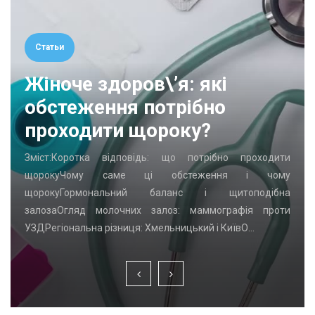
Статьи
Жіноче здоров\’я: які
обстеження потрібно
проходити щороку?
Зміст:Коротка відповідь: що потрібно проходити
щорокуЧому саме ці обстеження і чому
щорокуГормональний баланс і щитоподібна
залозаОгляд молочних залоз: маммографія проти
УЗДРегіональна різниця: Хмельницький і КиївО…