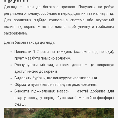
Догляд – ключ до багатого врожаю. Полуниця потребує
регулярного поливу, особливо в період цвітіння та наливу ягід.
Для зрошення підійде крапельна система або акуратний
полив під корінь – не по листю, щоб уникнути грибкових
захворювань.
Деякі базові заходи догляду:
Поливати 1-2 рази на тиждень (залежно від погоди),
грунт має бути помірно вологим.
Розпушувати міжряддя після дощів – це покращує
доступ кисню до коренів.
Видаляти бур’яни, що конкурують за живлення.
Обрізати вуса, якщо не плануєте розмноження.
Вносити підживлення: навесні – азотні добрива для
старту росту, у період бутонізації – калійно-фосфорні
суміші.