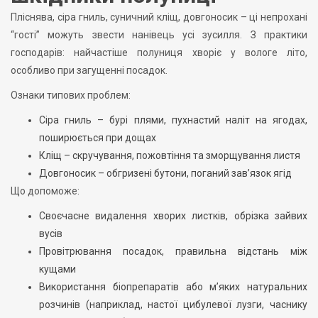
Пліснява, сіра гниль, суничний кліщ, довгоносик – ці непрохані
“гості” можуть звести нанівець усі зусилля. З практики
господарів: найчастіше полуниця хворіє у вологе літо,
особливо при загущенні посадок.
Ознаки типових проблем:
Сіра гниль – бурі плями, пухнастий наліт на ягодах,
поширюється при дощах
Кліщ – скручування, пожовтіння та зморщування листя
Довгоносик – обгризені бутони, поганий зав’язок ягід
Що допоможе:
Своєчасне видалення хворих листків, обрізка зайвих
вусів
Провітрювання посадок, правильна відстань між
кущами
Використання біопрепаратів або м’яких натуральних
розчинів (наприклад, настої цибулевої лузги, часнику