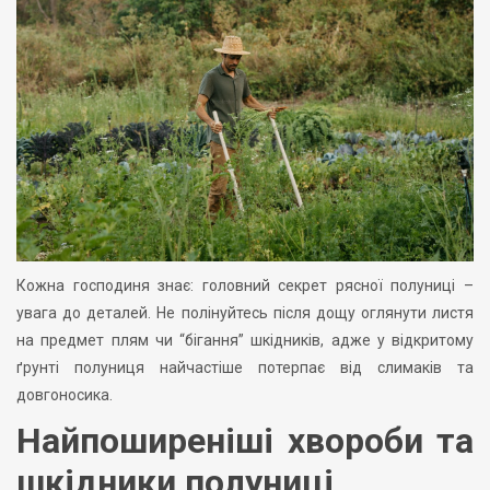
Кожна господиня знає: головний секрет рясної полуниці –
увага до деталей. Не полінуйтесь після дощу оглянути листя
на предмет плям чи “бігання” шкідників, адже у відкритому
ґрунті полуниця найчастіше потерпає від слимаків та
довгоносика.
Найпоширеніші хвороби та
шкідники полуниці