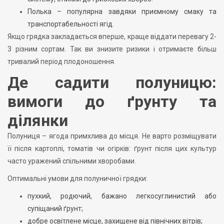
Полька – популярна завдяки приємному смаку та
транспортабельності ягід.
Якщо грядка закладається вперше, краще віддати перевагу 2-
3 різним сортам. Так ви знизите ризики і отримаєте більш
тривалий період плодоношення.
Де садити полуницю:
вимоги до ґрунту та
ділянки
Полуниця – ягода примхлива до місця. Не варто розміщувати
її після картоплі, томатів чи огірків: ґрунт після цих культур
часто уражений спільними хворобами.
Оптимальні умови для полуничної грядки:
пухкий, родючий, бажано легкосуглинистий або
супіщаний ґрунт;
добре освітлене місце, захищене від північних вітрів;