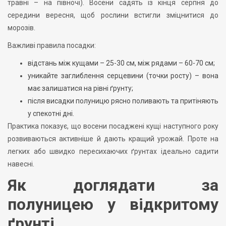
травні – на півночі). Восени садять із кінця серпня до
середини вересня, щоб рослини встигли зміцнитися до
морозів.
Важливі правила посадки:
відстань між кущами – 25-30 см, між рядами – 60-70 см;
уникайте заглиблення серцевини (точки росту) – вона
має залишатися на рівні ґрунту;
після висадки полуницю рясно поливають та притіняють
у спекотні дні.
Практика показує, що восени посаджені кущі наступного року
розвиваються активніше й дають кращий урожай. Проте на
легких або швидко пересихаючих ґрунтах ідеально садити
навесні.
Як доглядати за
полуницею у відкритому
ґрунті