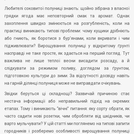
Любителі соковитої полуниці знають: щойно зібрана з власної
грядки ягода має неповторний смак та аромат. Однак
захоплення швидко змінюється на розгубленість, коли на
практиці виникають типові проблеми: чому кущики дрібніють
або гниють, як боротися з бур’янами, коли вкривати і чим
підживлювати? Вирощування полуниці у відкритому ґрунті
насправді не таке просте, як здається на перший погляд. Тут
важлива не лише теплої весни висадити розсаду, а й
слідкувати за режимом поливу, доглядом за ґрунтом,
підготовкою культури до зими. За відсутності досвіду навіть
на гарній ділянці полуниця може не виправдати очікувань.
Звідки беруться ці складнощі? Зазвичай причиною стає
нестача інформації або неправильний підхід на окремих
етапах. Тому і виникають “вічні” питання: яку сорту обрати, як
часто садити нові розетки, чим обробляти від шкідників, чи
варто мульчувати? У цій статті ми поглянемо на типові запити
городників і розберемо особливості вирощування полуниці