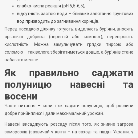
слабко-кисла реакція (pH 5,5-6,5);
відсутність застою води – близьке залягання ґрунтових
вод призводить до загнивання корінців.
Перед посадкою ділянку готують: видаляють бур’яни, вносять
органічні добрива (перегній або компост), перевіряють
кислотність. Можна замульчувати грядки тирсою або
соломою – так волога зберігатиметься довше, а бур’янів стане
набагато менше.
Як правильно саджати
полуницю навесні та
восени
Часте питання – коли і як садити полуницю, щоб рослини
добре прийнялися і дали максимальний урожай.
Навесні висаджують розсаду після того, як зникне загроза
заморозків (зазвичай у квітні – на заході та півдні України, у