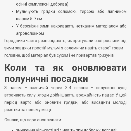
осінні комплексні добрива)
Мульчують грядки соломою, тирсою або лапником
шаром 5-7 см
У безсніжні зими накривають нетканим матеріалом або
агроволокном
Городники часто розповідають, як врятували свої рослини від
зими завдяки простій мульчі з соломи чи навіть старої трави –
головне, щоб матеріал був сухим і не привертав гризунів.
Коли та як оновлювати
полуничні посадки
З часом – зазвичай через 3-4 сезони – полуничні кущі
втрачають силу, ягоди дрібнішають, врожайність падає. У цей
період варто або оновити грядки, або висадити молоді
розетки на новому місці.
Ознаки, що пора оновлювати:
зниження кількості ягід навіть при доброму догляді;