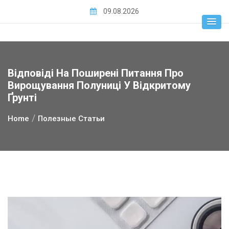
Skip
09.08.2026
to
content
Відповіді На Поширені Питання Про
Вирощування Полуниці У Відкритому
Ґрунті
Home
Полезные Статьи