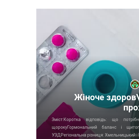
х
Жіноче здоров\
про
Что часто
Зміст:Коротка відповідь: що потр
ых ворот?
щорокуГормональний баланс і щито
УЗДРегіональна різниця: Хмельницький і