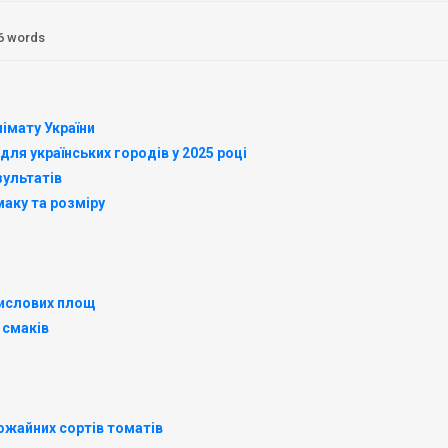
6 words
імату України
ля українських городів у 2025 році
зультатів
маку та розміру
мислових площ
 смаків
ожайних сортів томатів