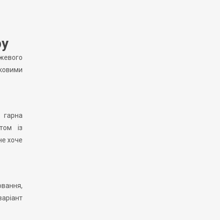
ру
ожевого
аковими
 гарна
том із
не хоче
ювання,
варіант