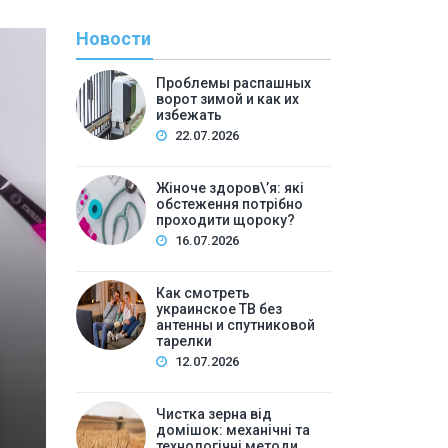
Новости
Проблемы распашных
ворот зимой и как их
избежать
22.07.2026
Жіноче здоров\’я: які
обстеження потрібно
проходити щороку?
С
16.07.2026
By
Евген
Как смотреть
Как смотреть украин
украинское ТВ без
антенны и спутниковой
спутнико
тарелки
12.07.2026
Содержание:Почему вопрос об украинском ТВ без а
украинское: основные способыПриложение на S
Чистка зерна від
домішок: механічні та
компьютере или ноутбукеМобиль…
технологічні методи