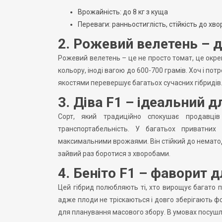
Врожайність: до 8 кг з куща
Переваги: ранньостиглість, стійкість до хво
2. Рожевий велетень – д
Рожевий велетень – це не просто томат, це окре
кольору, іноді вагою до 600-700 грамів. Хоч і по
якостями перевершує багатьох сучасних гібридів. 
3. Діва F1 – ідеальний 
Сорт, який традиційно спокушає продавців
транспортабельність. У багатьох приватних
максимальними врожаями. Він стійкий до нематоди
зайвий раз боротися з хворобами.
4. Беніто F1 – фаворит д
Цей гібрид полюбляють ті, хто вирощує багато п
адже плоди не тріскаються і довго зберігають ф
для планування масового збору. В умовах посушли