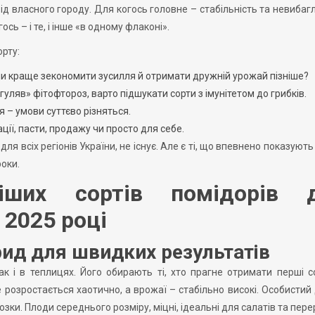
від власного городу. Для когось головне – стабільність та невибагл
ось – і те, і інше «в одному флаконі».
орту:
, чи краще зекономити зусилля й отримати дружній урожай пізніше?
гуляв» фітофтороз, варто підшукати сорти з імунітетом до грибків.
я – умови суттєво різняться.
ії, пасти, продажу чи просто для себе.
для всіх регіонів України, не існує. Але є ті, що впевнено показують
роки.
ніших сортів помідорів 
 2025 році
брид для швидких результатів
к і в теплицях. Його обирають ті, хто прагне отримати перші с
 розростається хаотично, а врожаї – стабільно високі. Особистий 
озки. Плоди середнього розміру, міцні, ідеальні для салатів та пере