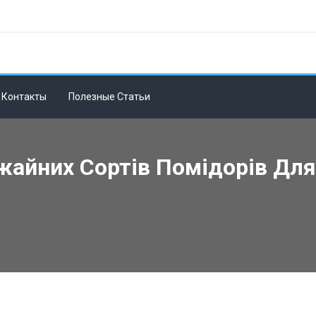
Контакты
Полезные Статьи
жайних Сортів Помідорів Дл