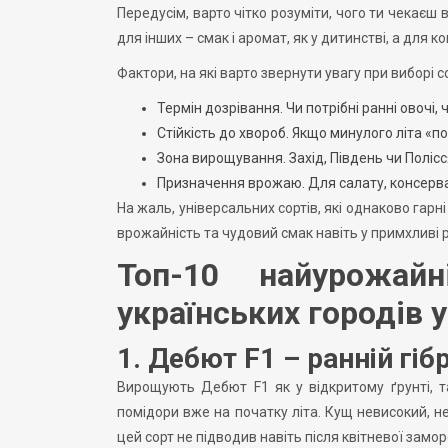
Передусім, варто чітко розуміти, чого ти чекаєш 
для інших – смак і аромат, як у дитинстві, а для ког
Фактори, на які варто звернути увагу при виборі с
Термін дозрівання. Чи потрібні ранні овочі
Стійкість до хвороб. Якщо минулого літа «по
Зона вирощування. Захід, Південь чи Полісс
Призначення врожаю. Для салату, консервац
На жаль, універсальних сортів, які однаково гарні 
врожайність та чудовий смак навіть у примхливі 
Топ-10 найурожай
українських городів у
1. Дебют F1 – ранній гі
Вирощують Дебют F1 як у відкритому ґрунті, та
помідори вже на початку літа. Кущ невисокий, не
цей сорт не підводив навіть після квітневої замор