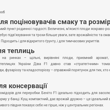
роб
ля поціновувачів смаку та розмі
мий пункт родинної гордості. Величезні, м’ясисті плоди яскраво-р
требує підв’язування та трохи більше уваги, зате врожайністю та см
Підходить і для відкритого ґрунту, і для тимчасових укриттів.
для теплиць
 на ринках – щільні, вирівняні плоди, приємний аромат,
 теплицях України Діва F1 давно став «стратегічним» тома
, фузаріозу та кладоспоріозу – справжній порятунок для тих, хто 
ля консервації
омідорів для переробки. Беніто F1 ідеально підходить для засол
орму у банці. Кущ компактний, дає врожай дружно – це ідеальний 
вого півдня показує себе не гірше, ніж у центральних регіонах.