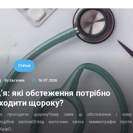
Статьи
By
Евгения
16.07.2026
’я: які обстеження потрібно
ходити щороку?
ібно проходити щорокуЧому саме ці обстеження і чому
подібна залозаОгляд молочних залоз: маммографія проти
 КиївО…