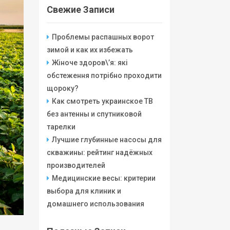
Свежие Записи
Проблемы распашных ворот
зимой и как их избежать
Жіноче здоров\’я: які
обстеження потрібно проходити
щороку?
Как смотреть украинское ТВ
без антенны и спутниковой
тарелки
Лучшие глубинные насосы для
скважины: рейтинг надёжных
производителей
Медицинские весы: критерии
выбора для клиник и
домашнего использования