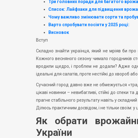
Три головних поради для багатого врож
Список: Лайфхаки для підвищення врожа
Чому важливо змінювати сорти та пробу
Варто спробувати посіяти у 2025 році:
Висновок
Вступ
Складно знайти українця, який не мріяв би про 
Кожного весняного сезону чимало городників сто
вродили щедро, і проблем не додали? Адже одн
ідеальні для салатів, проте нестійкі до хвороб аб
Сучасний город давно вже не обмежується «трад
цікаві новинки – невибагливі, стійкі до спеки та 
прагне стабільного результату навіть у складний
Ділюсь практичним досвідом, і не тільки своїм: у 
Як обрати врожайн
України