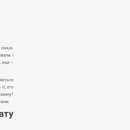
 сонця.
вали, і
 інші –
ляються
ті, хто
газину?
аїни.
ату