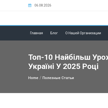
Skip
06.08.2026
to
content
Главная
Блог
О Нашей Организации
Топ-10 Найбільш Уро
Україні У 2025 Році
Home
Полезные Статьи