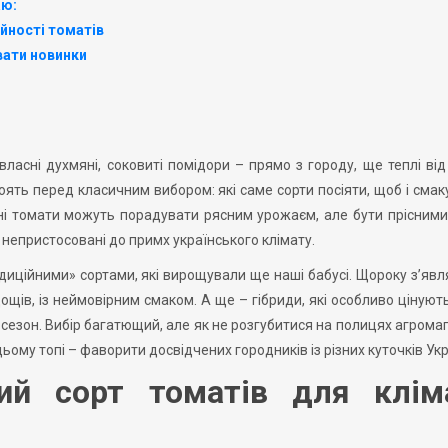
аю:
йності томатів
вати новинки
власні духмяні, соковиті помідори – прямо з городу, ще теплі від
ять перед класичним вибором: які саме сорти посіяти, щоб і смаку
і томати можуть порадувати рясним урожаєм, але бути прісними,
о непристосовані до примх українського клімату.
иційними» сортами, які вирощували ще наші бабусі. Щороку з’яв
дощів, із неймовірним смаком. А ще – гібриди, які особливо цінують 
 сезон. Вибір багатющий, але як не розгубитися на полицях агрома
цьому топі – фаворити досвідчених городників із різних куточків Укр
ий сорт томатів для клім