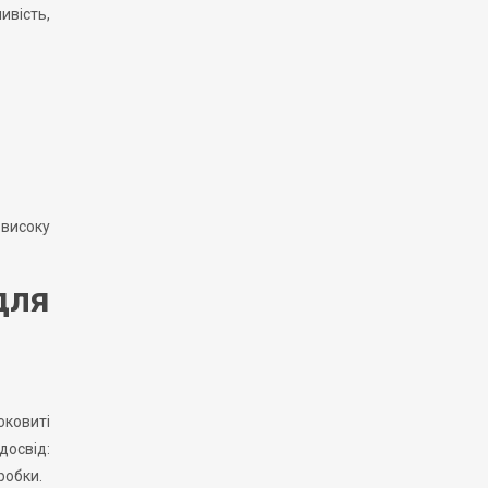
ивість,
 високу
для
оковиті
досвід:
робки.