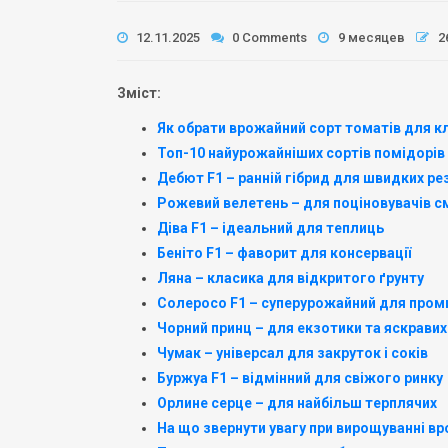
12.11.2025
0 Comments
9 месяцев
2
Зміст:
Як обрати врожайний сорт томатів для кл
Топ-10 найурожайніших сортів помідорів д
Дебют F1 – ранній гібрид для швидких ре
Рожевий велетень – для поціновувачів с
Діва F1 – ідеальний для теплиць
Беніто F1 – фаворит для консервації
Ляна – класика для відкритого ґрунту
Солеросо F1 – суперурожайний для про
Чорний принц – для екзотики та яскравих
Чумак – універсал для закруток і соків
Буржуа F1 – відмінний для свіжого ринку
Орлине серце – для найбільш терплячих
На що звернути увагу при вирощуванні вр