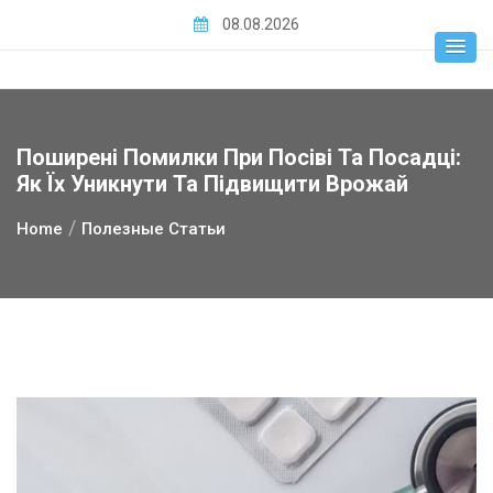
Skip
08.08.2026
to
content
Поширені Помилки При Посіві Та Посадці:
Як Їх Уникнути Та Підвищити Врожай
Home
Полезные Статьи