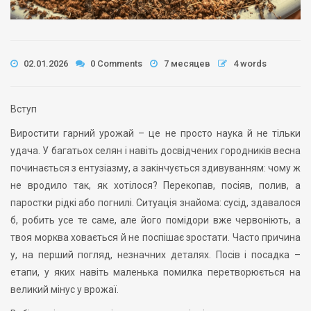
02.01.2026
0 Comments
7 месяцев
4 words
Вступ
Виростити гарний урожай – це не просто наука й не тільки
удача. У багатьох селян і навіть досвідчених городників весна
починається з ентузіазму, а закінчується здивуванням: чому ж
не вродило так, як хотілося? Перекопав, посіяв, полив, а
паростки рідкі або погнилі. Ситуація знайома: сусід, здавалося
б, робить усе те саме, але його помідори вже червоніють, а
твоя морква ховається й не поспішає зростати. Часто причина
у, на перший погляд, незначних деталях. Посів і посадка –
етапи, у яких навіть маленька помилка перетворюється на
великий мінус у врожаї.