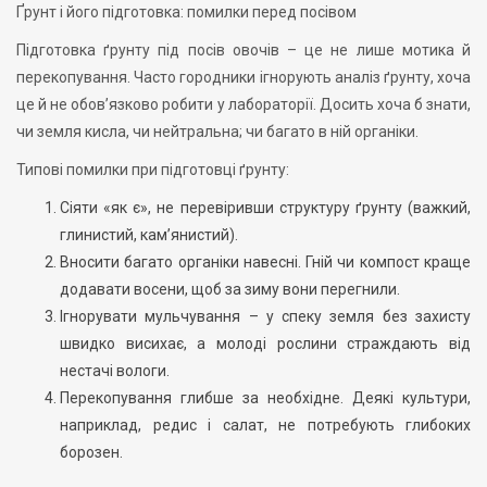
Ґрунт і його підготовка: помилки перед посівом
Підготовка ґрунту під посів овочів – це не лише мотика й
перекопування. Часто городники ігнорують аналіз ґрунту, хоча
це й не обов’язково робити у лабораторії. Досить хоча б знати,
чи земля кисла, чи нейтральна; чи багато в ній органіки.
Типові помилки при підготовці ґрунту:
Сіяти «як є», не перевіривши структуру ґрунту (важкий,
глинистий, кам’янистий).
Вносити багато органіки навесні. Гній чи компост краще
додавати восени, щоб за зиму вони перегнили.
Ігнорувати мульчування – у спеку земля без захисту
швидко висихає, а молоді рослини страждають від
нестачі вологи.
Перекопування глибше за необхідне. Деякі культури,
наприклад, редис і салат, не потребують глибоких
борозен.