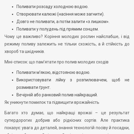
Поливати розсаду холодною водою.
Створювати калюжі (насіння може загнити).
Довго не поливати, а потім залити «з лишком».
Поливати у полудень під прямим сонцем.
Чому це важливо? Коріння молодих рослин найслабше, і від
режиму поливу залежить не тільки схожість, а й стійкість до
хвороб та шкідників.
Міні-список: що пам’ятати про полив молодих сходів
Поливати м’якою, відстояною водою.
Використовувати лійку з розпилювачем, щоб не
розмивати ґрунт.
Вечірній або ранковий полив найкращий.
Як уникнути помилок та підвищити врожайність
Багато хто думає, що найкращі врожаї – це результат
супердорогих добрив або рідкісних сортів. Але практика
показує: увага до деталей, знання технологій посіву й посадки,