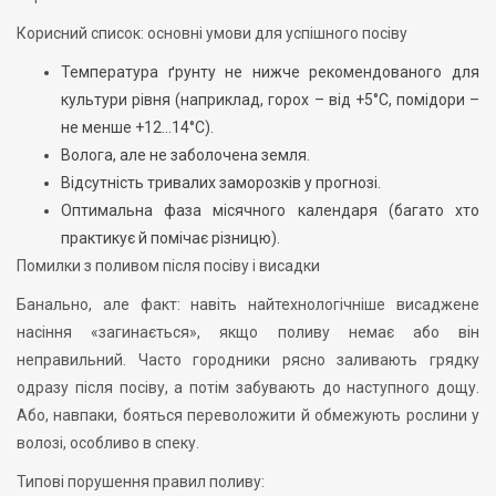
Корисний список: основні умови для успішного посіву
Температура ґрунту не нижче рекомендованого для
культури рівня (наприклад, горох – від +5°C, помідори –
не менше +12…14°C).
Волога, але не заболочена земля.
Відсутність тривалих заморозків у прогнозі.
Оптимальна фаза місячного календаря (багато хто
практикує й помічає різницю).
Помилки з поливом після посіву і висадки
Банально, але факт: навіть найтехнологічніше висаджене
насіння «загинається», якщо поливу немає або він
неправильний. Часто городники рясно заливають грядку
одразу після посіву, а потім забувають до наступного дощу.
Або, навпаки, бояться переволожити й обмежують рослини у
волозі, особливо в спеку.
Типові порушення правил поливу: