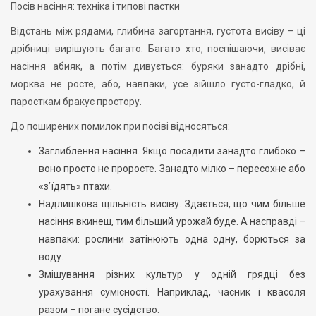
Посів насіння: техніка і типові пастки
Відстань між рядами, глибина загортання, густота висіву – ці
дрібниці вирішують багато. Багато хто, поспішаючи, висіває
насіння абияк, а потім дивується: буряки занадто дрібні,
морква не росте, або, навпаки, усе зійшло густо-гладко, й
паросткам бракує простору.
До поширених помилок при посіві відносяться:
Заглиблення насіння. Якщо посадити занадто глибоко –
воно просто не проросте. Занадто мілко – пересохне або
«з’їдять» птахи.
Надлишкова щільність висіву. Здається, що чим більше
насіння вкинеш, тим більший урожай буде. А насправді –
навпаки: рослини затінюють одна одну, борються за
воду.
Змішування різних культур у одній грядці без
урахування сумісності. Наприклад, часник і квасоля
разом – погане сусідство.