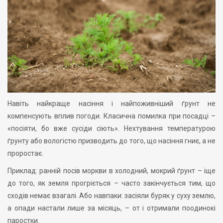
Навіть найкраще насіння і найпоживніший ґрунт не
компенсують вплив погоди. Класична помилка при посадці –
«посіяти, бо вже сусіди сіють». Нехтування температурою
ґрунту або вологістю призводить до того, що насіння гниє, а не
проростає.
Приклад: ранній посів моркви в холодний, мокрий ґрунт – іще
до того, як земля прогріється – часто закінчується тим, що
сходів немає взагалі. Або навпаки: засіяли буряк у суху землю,
а опади настали лише за місяць, – от і отримали поодинокі
паростки.