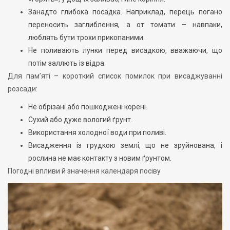
Занадто глибока посадка. Наприклад, перець погано
переносить заглиблення, а от томати – навпаки,
люблять бути трохи прикопаними.
Не поливають лунки перед висадкою, вважаючи, що
потім заллють із відра.
Для пам’яті – короткий список помилок при висаджуванні
розсади:
Не обрізані або пошкоджені корені.
Сухий або дуже вологий ґрунт.
Використання холодної води при поливі.
Висадження із грудкою землі, що не зруйнована, і
рослина не має контакту з новим ґрунтом.
Погодні впливи й значення календаря посіву