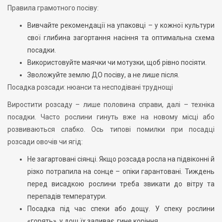
Правила грамотного посіву:
Вивчайте рекомендації на упаковці – у кожної культури
свої глибина загортання насіння та оптимальна схема
посадки.
Використовуйте маячки чи мотузки, щоб рівно посіяти.
Зволожуйте землю ДО посіву, а не лише після.
Посадка розсади: нюанси та несподівані труднощі
Виростити розсаду – лише половина справи, далі – техніка
посадки. Часто рослини гинуть вже на новому місці або
розвиваються слабко. Ось типові помилки при посадці
розсади овочів чи ягід:
Не загартовані сіянці. Якщо розсада росла на підвіконні й
різко потрапила на сонце – опіки гарантовані. Тиждень
перед висадкою рослини треба звикати до вітру та
перепадів температури.
Посадка під час спеки або дощу. У спеку рослини
«горять», у дощ їх заливає, гине коріння.