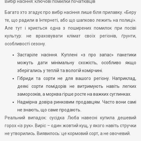
Вибір насіння: ключові помилки початківців
Багато хто згадує про вибір насіння лише біля прилавку. «Беру
те, що радили в Інтернеті, або що шапково лежить на полиці».
Але тут і криється одна з поширених помилок при посіві
культур: не враховувати клімат своїх регіонів, ґрунти,
особливості сезону.
Застаріле насіння. Куплені «з про запас» пакетики
можуть дати мінімальну схожість, особливо якщо
зберігались у теплій та вологій комірчині.
Гібриди та сорти не для вашого регіону. Наприклад,
деякі сорти помідорів не витримують навіть легких
заморозків, а морква гірше росте на важких суглинках.
Надмірна довіра ринковим продавцям. Часто вони самі
не знають, що саме продають.
Реальний випадок: сусідка Люба навесні купила дешевий
горох «із рук». Виріс – один жовтий кущ, у якого навіть стручки
не утворились. Виявилось: це кормовий сорт, а не овочевий.