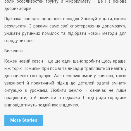
облік особливостей ґрунту й мікроклімату – це і є основа
добрих зборів.
Підказка: заведіть щоденник посадок. Записуйте дати, схеми,
результати. З роками саме свої спостереження допоможуть
уникати рутинних помилок та підібрати «свої» методи для
городу чи поля.
Висновок
Кожен новий сезон – це ще один шанс зробити щось краще,
ніж торік. Помилки при посіві та висадці трапляються навіть у
досвідчених господарів. Але невеликі зміни у звичках, трохи
уважності й практичний підхід до деталей здатні змінити
ситуацію з урожаєм. Любити землю – означає не лише
працювати, а й помічати її підказки. І тоді ряди городини
відповідатимуть подвійною віддачею.
More Stories