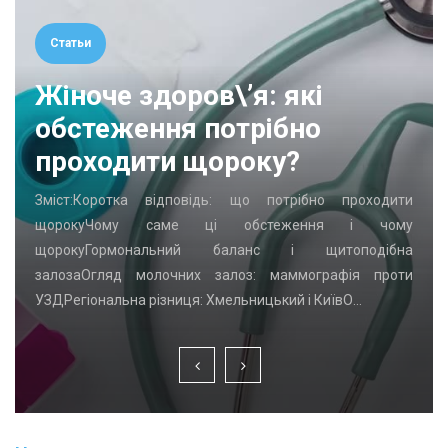
Статьи
Жіноче здоров\’я: які
обстеження потрібно
проходити щороку?
Зміст:Коротка відповідь: що потрібно проходити
щорокуЧому саме ці обстеження і чому
щорокуГормональний баланс і щитоподібна
залозаОгляд молочних залоз: маммографія проти
УЗДРегіональна різниця: Хмельницький і КиївО…