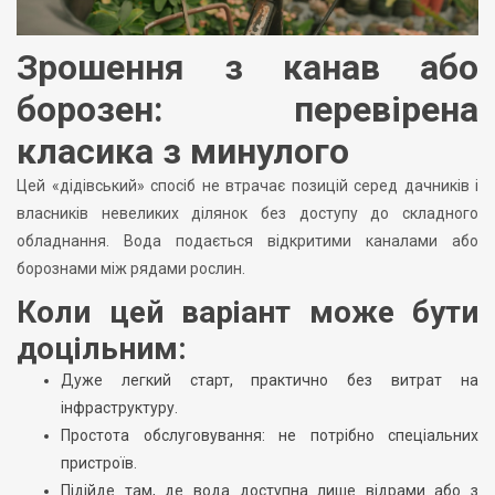
Зрошення з канав або
борозен: перевірена
класика з минулого
Цей «дідівський» спосіб не втрачає позицій серед дачників і
власників невеликих ділянок без доступу до складного
обладнання. Вода подається відкритими каналами або
борознами між рядами рослин.
Коли цей варіант може бути
доцільним:
Дуже легкий старт, практично без витрат на
інфраструктуру.
Простота обслуговування: не потрібно спеціальних
пристроїв.
Підійде там, де вода доступна лише відрами або з