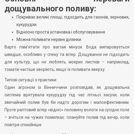
дощувального поливу:
Покриває великі площі, підходить для газонів, зернових,
кукурудзи.
Відносно проста установка і обслуговування.
Можна поливати нерівні ділянки.
Варто памʼятати про вагомі мінуси. Вода випаровується
швидше, особливо у спеку та вітер. Дощування не підходить
для культур, що не люблять мокрих листків – наприклад,
томати частіше хворіють, якщо їх поливати зверху.
Типові ситуації з практики:
Один агроном із Вінниччини розповідав, як дощувальна
система врятувала кукурудзу під час літньої засухи, коли
звичайний полив був би надто дорогим і малоефективним.
Проте раптовий вітер «відніс» половину вологи на сусіднє поле
– вчіться на чужих помилках: плануйте полив під вечір, коли
повітря спокійніше.