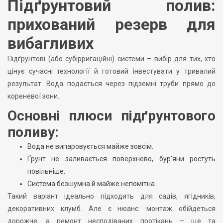
Підґрунтовий полив:
прихований резерв для
вибагливих
Підґрунтові (або субірригаційні) системи – вибір для тих, хто
цінує сучасні технології й готовий інвестувати у тривалий
результат. Вода подається через підземні труби прямо до
кореневої зони.
Основні плюси підґрунтового
поливу:
Вода не випаровується майже зовсім.
Ґрунт не заливається поверхнево, бур’яни ростуть
повільніше.
Система безшумна й майже непомітна.
Такий варіант ідеально підходить для садів, ягідників,
декоративних клумб. Але є нюанс: монтаж обійдеться
дорожче, а ремонт несподіваних протікань – ще та