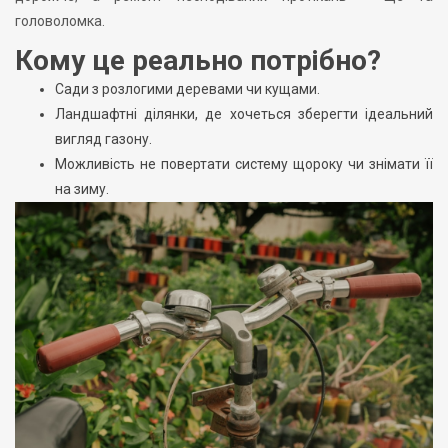
головоломка.
Кому це реально потрібно?
Сади з розлогими деревами чи кущами.
Ландшафтні ділянки, де хочеться зберегти ідеальний
вигляд газону.
Можливість не повертати систему щороку чи знімати її
на зиму.