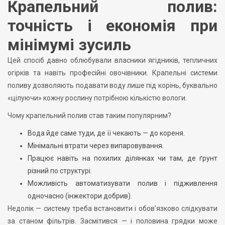
Крапельний полив:
точність і економія при
мінімумі зусиль
Цей спосіб давно облюбували власники ягідників, тепличних
огірків та навіть професійні овочівники. Крапельні системи
поливу дозволяють подавати воду лише під корінь, буквально
«цілуючи» кожну рослину потрібною кількістю вологи.
Чому крапельний полив став таким популярним?
Вода йде саме туди, де її чекають — до кореня.
Мінімальні втрати через випаровування.
Працює навіть на похилих ділянках чи там, де ґрунт
різний по структурі.
Можливість автоматизувати полив і підживлення
одночасно (інжектори добрив).
Недолік — систему треба встановити і обов’язково слідкувати
за станом фільтрів. Засмітився — і половина грядки може