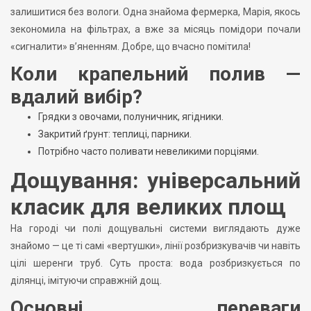
залишитися без вологи. Одна знайома фермерка, Марія, якось
зекономила на фільтрах, а вже за місяць помідори почали
«сигналити» в’яненням. Добре, що вчасно помітила!
Коли крапельний полив —
вдалий вибір?
Грядки з овочами, полуничник, ягідники.
Закритий ґрунт: теплиці, парники.
Потрібно часто поливати невеликими порціями.
Дощування: універсальний
класик для великих площ
На городі чи полі дощувальні системи виглядають дуже
знайомо — це ті самі «вертушки», лінії розбризкувачів чи навіть
цілі шеренги труб. Суть проста: вода розбризкується по
ділянці, імітуючи справжній дощ.
Основні переваги