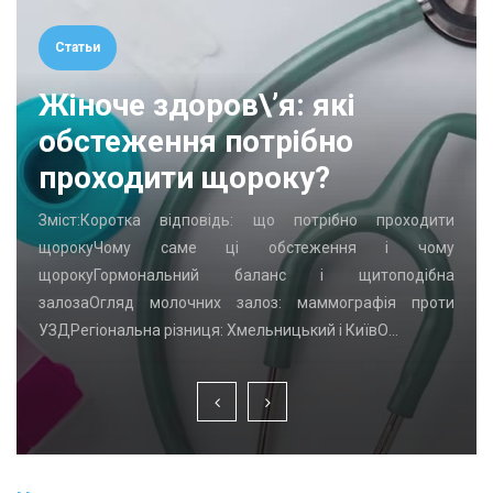
Статьи
Жіноче здоров\’я: які
обстеження потрібно
проходити щороку?
Зміст:Коротка відповідь: що потрібно проходити
щорокуЧому саме ці обстеження і чому
щорокуГормональний баланс і щитоподібна
залозаОгляд молочних залоз: маммографія проти
УЗДРегіональна різниця: Хмельницький і КиївО…