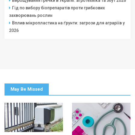
Вирощування гречки в Україні: агротехніка та збут 2026
Гід по вибору біопрепаратів проти грибкових
захворювань рослин
Вплив мікропластика на ґрунти: загрози для аграріїв у
2026
May Be Missed