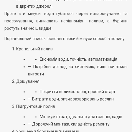
відкритих джерел.
Проте є й мінуси: вода губиться через випаровування та
просочування, виникають нерівномірні поливи, а бур’яни
ростуть значно швидше.
Порівняльний список: основні плюси й мінуси способів поливу
Крапельний полив
Економія води, точність, автоматизація
— Потрібен догляд за системою, вищі початкові
витрати
Дощування
Покриття великих площ, простий старт
— Витрати води, ризик захворювань рослин
Підґрунтовий полив
Мінімум втрат, ідеально для газонів, садів
— Дорожчий монтаж, складність ремонту
Зрошення борознами/канавами