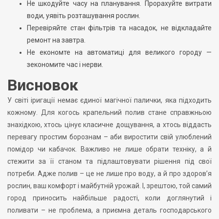
Не шкодуйте часу на планування. Прорахуйте витрати
води, уявіть розташування рослин.
Перевіряйте стан фільтрів та насадок, не відкладайте
ремонт на завтра.
Не економте на автоматиці для великого городу —
зекономите час і нерви.
Висновок
У світі іригації немає єдиної магічної палички, яка підходить
кожному. Для когось крапельний полив стане справжньою
знахідкою, хтось цінує класичне дощування, а хтось віддасть
перевагу простим борознам – аби виростити свій улюблений
помідор чи кабачок. Важливо не лише обрати техніку, а й
стежити за її станом та підлаштовувати рішення під свої
потреби. Адже полив – це не лише про воду, а й про здоров’я
рослин, ваш комфорт і майбутній урожай. І, зрештою, той самий
город приносить найбільше радості, коли доглянутий і
поливати – не проблема, а приємна деталь господарського