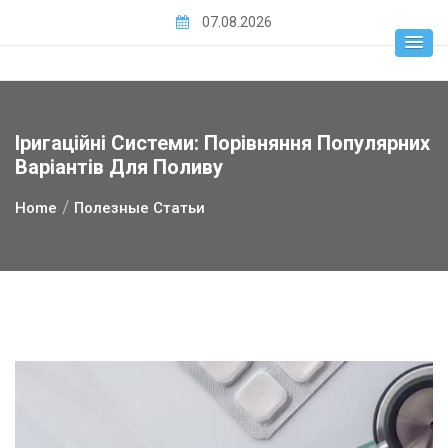
Skip
07.08.2026
to
content
Іригаційні Системи: Порівняння Популярних
Варіантів Для Поливу
Home
Полезные Статьи