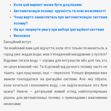
Коли цей варіант може бути доцільним:
Автоматизація поливу: зручність та нові можливості
Чому варто замислитись про автоматизацію системи
поливу?
На що звернути увагу при виборі іригаційної системи
Висновок
Емоційний вступ:
Чи знайомий вам цей відчуття, коли літо тільки починається, а
город уже жадає води, мов п’ятиденний мандрівник у пустелі?
Відрами тягати воду — справа для ентузіастів або для тих, хто
не цінує власний час. Та й урожай від ручного поливу часто не
тішить: одні кущі мокрі, інші — пересохлі. Успішні фермери вже
звикли покладатися на іригаційні системи. Але яку обрати,
коли хочеться і економити воду, і не сидіти всеньке літо біля
крану? Нижче — детальний живий огляд найпопулярніших
рішень для автоматизації поливу, з прикладами і важливими
нюансами.