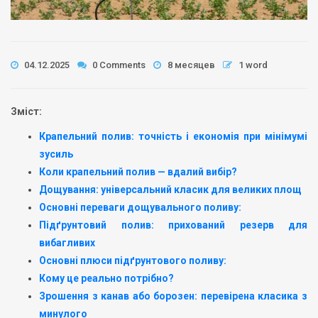
04.12.2025
0 Comments
8 месяцев
1 word
Зміст:
Крапельний полив: точність і економія при мінімумі
зусиль
Коли крапельний полив — вдалий вибір?
Дощування: універсальний класик для великих площ
Основні переваги дощувального поливу:
Підґрунтовий полив: прихований резерв для
вибагливих
Основні плюси підґрунтового поливу:
Кому це реально потрібно?
Зрошення з канав або борозен: перевірена класика з
минулого