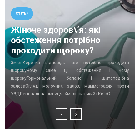
Статьи
Жіноче здоров\’я: які
обстеження потрібно
проходити щороку?
Зміст:Коротка відповідь: що потрібно проходити
щорокуЧому саме ці обстеження і чому
щорокуГормональний баланс і щитоподібна
залозаОгляд молочних залоз: маммографія проти
УЗДРегіональна різниця: Хмельницький і КиївО…