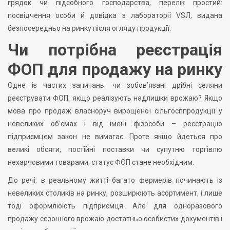
грядок чи підсобного господарства, перелік простий:
посвідчення особи й довідка з лабораторії VSЛ, видана
безпосередньо на ринку після огляду продукції.
Чи потрібна реєстрація
ФОП для продажу на ринку
Одне із частих запитань: чи зобов’язані дрібні селяни
реєструвати ФОП, якщо реалізують надлишки врожаю? Якщо
мова про продаж власноруч вирощеної сільгосппродукції у
невеликих об’ємах і від імені фізособи – реєстрацію
підприємцем закон не вимагає. Проте якщо йдеться про
великі обсяги, постійні поставки чи супутню торгівлю
нехарчовими товарами, статус ФОП стане необхідним.
До речі, в реальному житті багато фермерів починають із
невеликих столиків на ринку, розширюють асортимент, і лише
тоді оформлюють підприємця. Але для одноразового
продажу сезонного врожаю достатньо особистих документів і