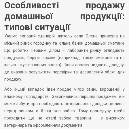
Особливості продажу
домашньої продукції:
типові ситуації
Уявімо типовий сценарій: житель села Олена привезла на
міський ринок городину та кілька банок домашньої сметани.
Що робити? Першим ділом – лаборанти ринку оглядають
продукцію, беруть зразки (наприклад, трохи сметани та по
кілька штук основних овочів). Після аналізу видають довідку,
де вказано результати перевірки та дозволений обсяг для
продажу.
Або інший випадок: Іван продає м’ясо свині, вирощеної у
власному господарстві. Захопившись першим продажем, він
може забути про необхідність ветеринарної довідки не лише
перед ринком, а й під час забою. Тому процедуру треба
проходити ще на етапі забою тварини – з викликом
ветеринара та оформленням документів.