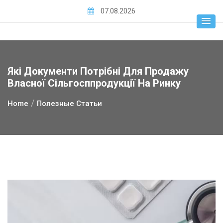
Skip
07.08.2026
to
content
Які Документи Потрібні Для Продажу
Власної Сільгосппродукції На Ринку
Home
Полезные Статьи