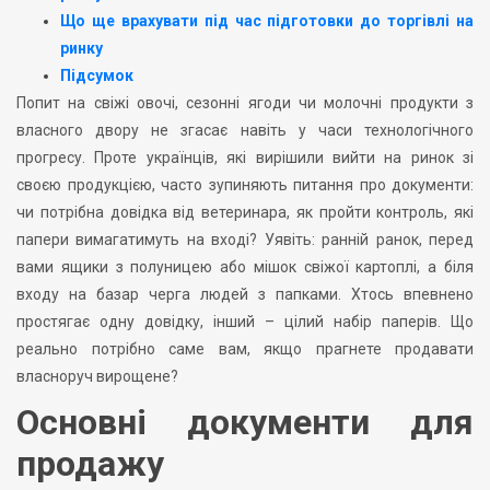
Що ще врахувати під час підготовки до торгівлі на
ринку
Підсумок
Попит на свіжі овочі, сезонні ягоди чи молочні продукти з
власного двору не згасає навіть у часи технологічного
прогресу. Проте українців, які вирішили вийти на ринок зі
своєю продукцією, часто зупиняють питання про документи:
чи потрібна довідка від ветеринара, як пройти контроль, які
папери вимагатимуть на вході? Уявіть: ранній ранок, перед
вами ящики з полуницею або мішок свіжої картоплі, а біля
входу на базар черга людей з папками. Хтось впевнено
простягає одну довідку, інший – цілий набір паперів. Що
реально потрібно саме вам, якщо прагнете продавати
власноруч вирощене?
Основні документи для
продажу