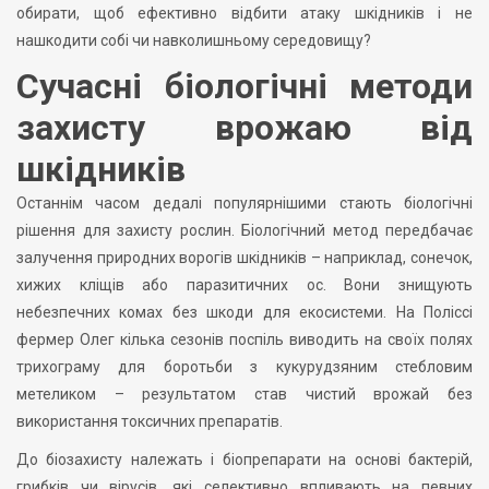
обирати, щоб ефективно відбити атаку шкідників і не
нашкодити собі чи навколишньому середовищу?
Сучасні біологічні методи
захисту врожаю від
шкідників
Останнім часом дедалі популярнішими стають біологічні
рішення для захисту рослин. Біологічний метод передбачає
залучення природних ворогів шкідників – наприклад, сонечок,
хижих кліщів або паразитичних ос. Вони знищують
небезпечних комах без шкоди для екосистеми. На Поліссі
фермер Олег кілька сезонів поспіль виводить на своїх полях
трихограму для боротьби з кукурудзяним стебловим
метеликом – результатом став чистий врожай без
використання токсичних препаратів.
До біозахисту належать і біопрепарати на основі бактерій,
грибків чи вірусів, які селективно впливають на певних