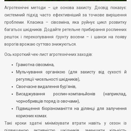
Агротехнічні методи – це основа захисту. Досвід показує:
системний підхід часто ефективніший за точкове вирішення
проблеми. Класика – сівозміна, яка руйнує цикл розвитку
багатьох шкідників. Додайте ретельне прибирання рослинних
решток і перекопування ґрунту восени – і шанси на появу
ворогів врожаю суттєво знижуються.
Ось короткий чек-лист агротехнічних заходів:
Грамотна сівозміна,
Мульчування органікою (для захисту від сухості й
регуляції чисельності шкідників),
Своєчасне видалення бур’янів,
Висаджування рослин-компаньйонів (наприклад,
чорнобривців поряд із овочами),
Підвищення біорізноманіття на ділянці для залучення
корисних комах.
Такі кроки здатні мінімізувати втрати навіть у сезон із
підвищеною активністю шкідників, зменшити кількість