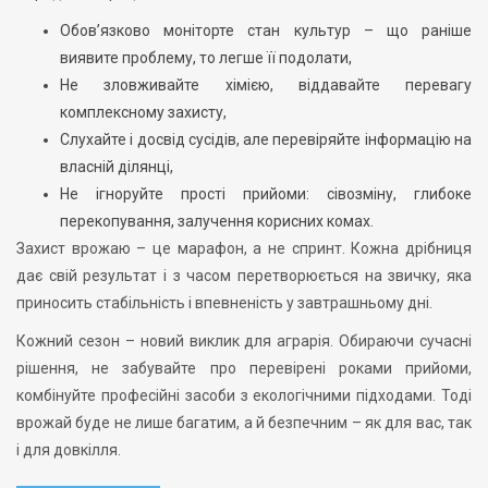
Обов’язково моніторте стан культур – що раніше
виявите проблему, то легше її подолати,
Не зловживайте хімією, віддавайте перевагу
комплексному захисту,
Слухайте і досвід сусідів, але перевіряйте інформацію на
власній ділянці,
Не ігноруйте прості прийоми: сівозміну, глибоке
перекопування, залучення корисних комах.
Захист врожаю – це марафон, а не спринт. Кожна дрібниця
дає свій результат і з часом перетворюється на звичку, яка
приносить стабільність і впевненість у завтрашньому дні.
Кожний сезон – новий виклик для аграрія. Обираючи сучасні
рішення, не забувайте про перевірені роками прийоми,
комбінуйте професійні засоби з екологічними підходами. Тоді
врожай буде не лише багатим, а й безпечним – як для вас, так
і для довкілля.