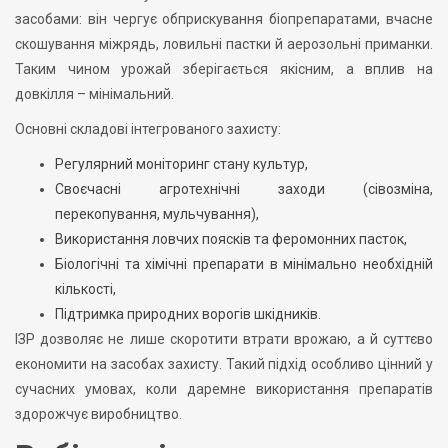
засобами: він чергує обприскування біопрепаратами, вчасне
скошування міжрядь, ловильні пастки й аерозольні приманки.
Таким чином урожай зберігається якісним, а вплив на
довкілля – мінімальний.
Основні складові інтегрованого захисту:
Регулярний моніторинг стану культур,
Своєчасні агротехнічні заходи (сівозміна,
перекопування, мульчування),
Використання ловчих поясків та феромонних пасток,
Біологічні та хімічні препарати в мінімально необхідній
кількості,
Підтримка природних ворогів шкідників.
ІЗР дозволяє не лише скоротити втрати врожаю, а й суттєво
економити на засобах захисту. Такий підхід особливо цінний у
сучасних умовах, коли даремне використання препаратів
здорожчує виробництво.