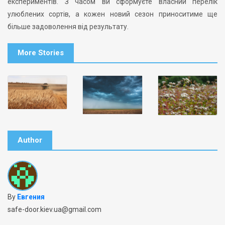
експериментів. З часом ви сформуєте власний перелік
улюблених сортів, а кожен новий сезон приноситиме ще
більше задоволення від результату.
More Stories
Author
By
Евгения
safe-door.kiev.ua@gmail.com