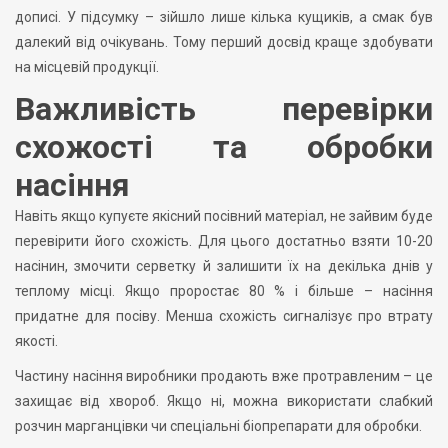
дописі. У підсумку – зійшло лише кілька кущиків, а смак був
далекий від очікувань. Тому перший досвід краще здобувати
на місцевій продукції.
Важливість перевірки
схожості та обробки
насіння
Навіть якщо купуєте якісний посівний матеріал, не зайвим буде
перевірити його схожість. Для цього достатньо взяти 10-20
насінин, змочити серветку й залишити їх на декілька днів у
теплому місці. Якщо проростає 80 % і більше – насіння
придатне для посіву. Менша схожість сигналізує про втрату
якості.
Частину насіння виробники продають вже протравленим – це
захищає від хвороб. Якщо ні, можна використати слабкий
розчин марганцівки чи спеціальні біопрепарати для обробки.