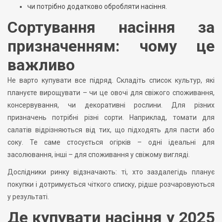
чи потрібно додатково обробляти насіння.
Сортування насіння за
призначенням: чому це
важливо
Не варто купувати все підряд. Складіть список культур, які
плануєте вирощувати – чи це овочі для свіжого споживання,
консервування, чи декоративні рослини. Для різних
призначень потрібні різні сорти. Наприклад, томати для
салатів відрізняються від тих, що підходять для пасти або
соку. Те саме стосується огірків – одні ідеальні для
засолювання, інші – для споживання у свіжому вигляді.
Дослідники ринку відзначають: ті, хто заздалегідь планує
покупки і дотримується чіткого списку, рідше розчаровуються
у результаті.
Де купувати насіння у 2025