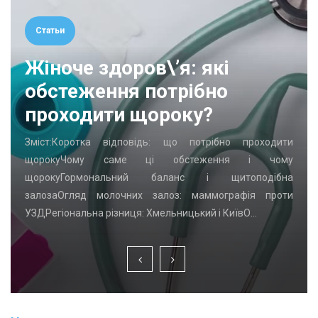
Статьи
Жіноче здоров\’я: які
обстеження потрібно
проходити щороку?
Зміст:Коротка відповідь: що потрібно проходити
щорокуЧому саме ці обстеження і чому
щорокуГормональний баланс і щитоподібна
залозаОгляд молочних залоз: маммографія проти
УЗДРегіональна різниця: Хмельницький і КиївО…