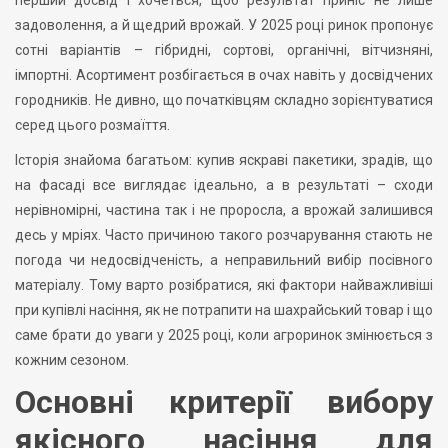
перший досвід і хочеться, щоб результат приніс не лише
задоволення, а й щедрий врожай. У 2025 році ринок пропонує
сотні варіантів – гібридні, сортові, органічні, вітчизняні,
імпортні. Асортимент розбігається в очах навіть у досвідчених
городників. Не дивно, що початківцям складно зорієнтуватися
серед цього розмаїття.
Історія знайома багатьом: купив яскраві пакетики, зрадів, що
на фасаді все виглядає ідеально, а в результаті – сходи
нерівномірні, частина так і не проросла, а врожай залишився
десь у мріях. Часто причиною такого розчарування стають не
погода чи недосвідченість, а неправильний вибір посівного
матеріалу. Тому варто розібратися, які фактори найважливіші
при купівлі насіння, як не потрапити на шахрайський товар і що
саме брати до уваги у 2025 році, коли агроринок змінюється з
кожним сезоном.
Основні критерії вибору
якісного насіння для