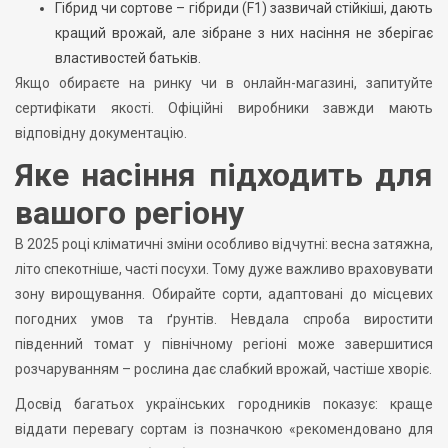
Гібрид чи сортове – гібриди (F1) зазвичай стійкіші, дають
кращий врожай, але зібране з них насіння не зберігає
властивостей батьків.
Якщо обираєте на ринку чи в онлайн-магазині, запитуйте
сертифікати якості. Офіційні виробники завжди мають
відповідну документацію.
Яке насіння підходить для
вашого регіону
В 2025 році кліматичні зміни особливо відчутні: весна затяжна,
літо спекотніше, часті посухи. Тому дуже важливо враховувати
зону вирощування. Обирайте сорти, адаптовані до місцевих
погодних умов та ґрунтів. Невдала спроба виростити
південний томат у північному регіоні може завершитися
розчаруванням – рослина дає слабкий врожай, частіше хворіє.
Досвід багатьох українських городників показує: краще
віддати перевагу сортам із позначкою «рекомендовано для