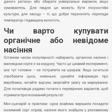
даного регіону» або обирати універсальні варіанти, якщо
сумніваєтесь. Для півдня це можуть бути посухостійкі
культури, для заходу – ті, що добре переносять перепади
температур і підвищену вологість.
Чи варто купувати
органічне або невідоме
насіння
Останнім часом популярності набирають органічне насіння і
маловідомі сорти з-за кордону. Часто це цікавий експеримент,
але тут головне – не потрапити на шахраїв. Якщо хочеться
спробувати щось новеньке, шукайте інформацію про
виробника, читайте відгуки, звертайте увагу на маркування.
Для початківців радимо почати з перевірених варіантів, щоб
отримати прогнозований результат.
Міні-сценарій із практики: одна знайома вирішила посадити
іноземний сорт огірків, насіння якого знайшла у рекламному