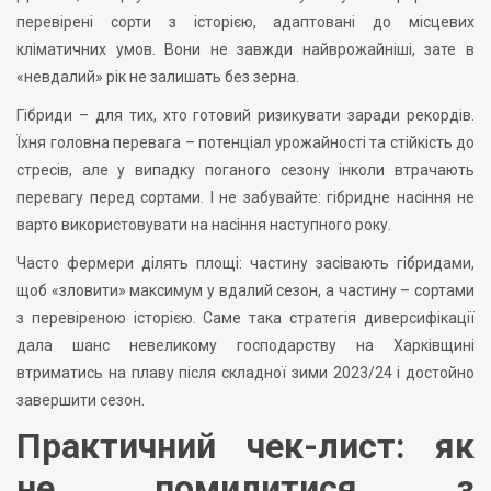
перевірені сорти з історією, адаптовані до місцевих
кліматичних умов. Вони не завжди найврожайніші, зате в
«невдалий» рік не залишать без зерна.
Гібриди – для тих, хто готовий ризикувати заради рекордів.
Їхня головна перевага – потенціал урожайності та стійкість до
стресів, але у випадку поганого сезону інколи втрачають
перевагу перед сортами. І не забувайте: гібридне насіння не
варто використовувати на насіння наступного року.
Часто фермери ділять площі: частину засівають гібридами,
щоб «зловити» максимум у вдалий сезон, а частину – сортами
з перевіреною історією. Саме така стратегія диверсифікації
дала шанс невеликому господарству на Харківщині
втриматись на плаву після складної зими 2023/24 і достойно
завершити сезон.
Практичний чек-лист: як
не помилитися з