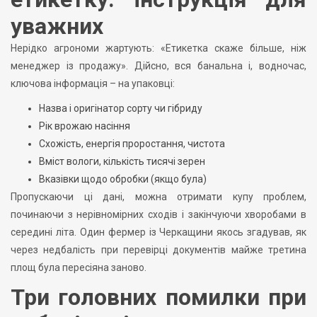
уважних
Нерідко агрономи жартують: «Етикетка скаже більше, ніж
менеджер із продажу». Дійсно, вся банальна і, водночас,
ключова інформація – на упаковці:
Назва і оригінатор сорту чи гібриду
Рік врожаю насіння
Схожість, енергія проростання, чистота
Вміст вологи, кількість тисячі зерен
Вказівки щодо обробки (якщо була)
Пропускаючи ці дані, можна отримати купу проблем,
починаючи з нерівномірних сходів і закінчуючи хворобами в
середині літа. Один фермер із Черкащини якось згадував, як
через недбалість при перевірці документів майже третина
площ була пересіяна заново.
Три головних помилки при