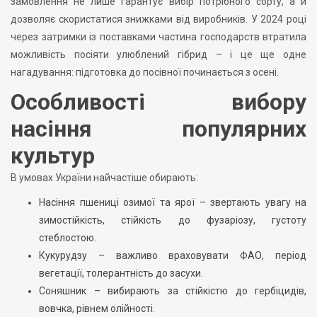
замовлення не лише гарантує вибір потрібного сорту, а й
дозволяє скористатися знижками від виробників. У 2024 році
через затримки із поставками частина господарств втратила
можливість посіяти улюблений гібрид – і це ще одне
нагадування: підготовка до посівної починається з осені.
Особливості вибору
насіння популярних
культур
В умовах України найчастіше обирають:
Насіння пшениці озимої та ярої – звертають увагу на
зимостійкість, стійкість до фузаріозу, густоту
стеблостою.
Кукурудзу – важливо враховувати ФАО, період
вегетації, толерантність до засухи.
Соняшник – вибирають за стійкістю до гербіцидів,
вовчка, рівнем олійності.