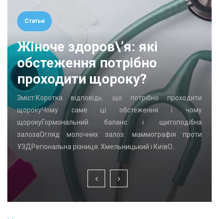
Статьи
Жіноче здоров\’я: які
обстеження потрібно
проходити щороку?
Зміст:Коротка відповідь: що потрібно проходити
щорокуЧому саме ці обстеження і чому
щорокуГормональний баланс і щитоподібна
залозаОгляд молочних залоз: маммографія проти
УЗДРегіональна різниця: Хмельницький і КиївО…