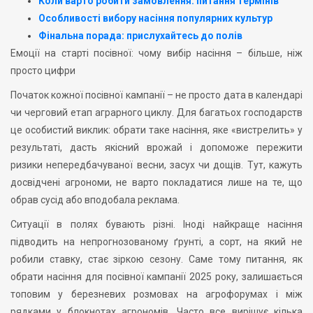
Коли варто робити замовлення: питання термінів
Особливості вибору насіння популярних культур
Фінальна порада: прислухайтесь до полів
Емоції на старті посівної: чому вибір насіння – більше, ніж
просто цифри
Початок кожної посівної кампанії – не просто дата в календарі
чи черговий етап аграрного циклу. Для багатьох господарств
це особистий виклик: обрати таке насіння, яке «вистрелить» у
результаті, дасть якісний врожай і допоможе пережити
ризики непередбачуваної весни, засух чи дощів. Тут, кажуть
досвідчені агрономи, не варто покладатися лише на те, що
обрав сусід або вподобала реклама.
Ситуації в полях бувають різні. Іноді найкраще насіння
підводить на непрогнозованому ґрунті, а сорт, на який не
робили ставку, стає зіркою сезону. Саме тому питання, як
обрати насіння для посівної кампанії 2025 року, залишається
топовим у березневих розмовах на агрофорумах і між
рядками у блокнотах агрономів. Часто все вирішує кілька