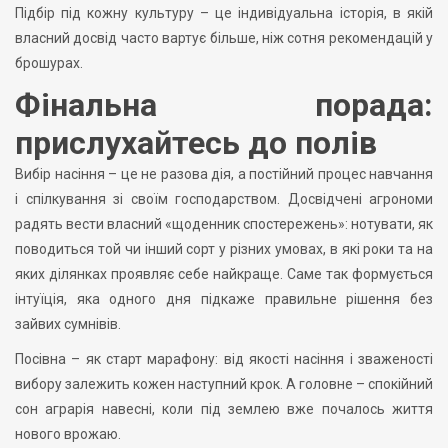
Підбір під кожну культуру – це індивідуальна історія, в якій
власний досвід часто вартує більше, ніж сотня рекомендацій у
брошурах.
Фінальна порада:
прислухайтесь до полів
Вибір насіння – це не разова дія, а постійний процес навчання
і спілкування зі своїм господарством. Досвідчені агрономи
радять вести власний «щоденник спостережень»: нотувати, як
поводиться той чи інший сорт у різних умовах, в які роки та на
яких ділянках проявляє себе найкраще. Саме так формується
інтуїція, яка одного дня підкаже правильне рішення без
зайвих сумнівів.
Посівна – як старт марафону: від якості насіння і зваженості
вибору залежить кожен наступний крок. А головне – спокійний
сон аграрія навесні, коли під землею вже почалось життя
нового врожаю.