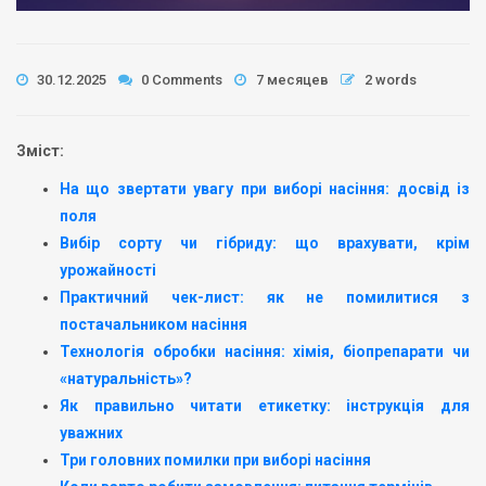
30.12.2025
0 Comments
7 месяцев
2 words
Зміст:
На що звертати увагу при виборі насіння: досвід із
поля
Вибір сорту чи гібриду: що врахувати, крім
урожайності
Практичний чек-лист: як не помилитися з
постачальником насіння
Технологія обробки насіння: хімія, біопрепарати чи
«натуральність»?
Як правильно читати етикетку: інструкція для
уважних
Три головних помилки при виборі насіння